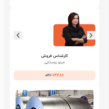
کارشناس فروش
مینو روستایی
021-
74486