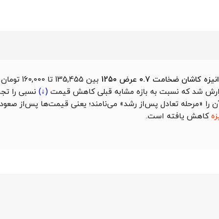
کاشان ضخامت 0.7 عرض 1250
بین 135,455 تا
کاهش قیمت
(↓)
نسبی را تجرب
ان آن را «مرحله تعادل پس‌از رشد» می‌نامند؛ یعنی قیمت‌ها پس‌از صع
زه
کاهش یافته است.