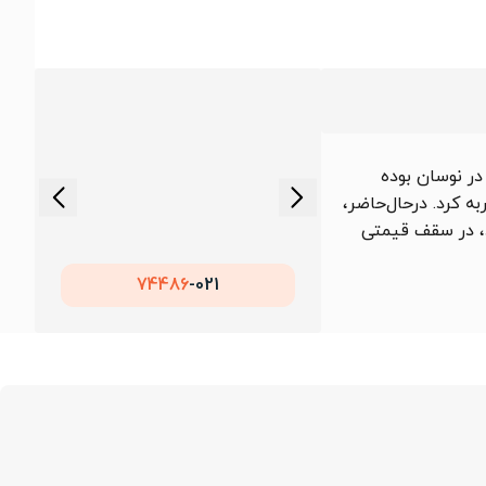
 160,000 تومان در نوسان بوده
ه کرد. درحال‌حاضر،
ود، در سقف قیمتی
74486
021-