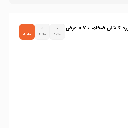
نمودار قیمت ورق گالوانیزه کاشان ضخامت 0.7 عرض
۱
۳
۶
ماهه
ماهه
ماهه