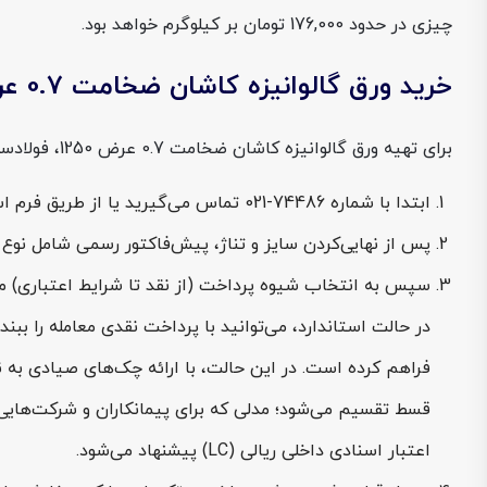
چیزی در حدود 176,000 تومان بر کیلوگرم خواهد بود.
خرید ورق گالوانیزه کاشان ضخامت 0.7 عرض 1250 از فولادسل
برای تهیه ورق گالوانیزه کاشان ضخامت 0.7 عرض 1250، فولادسل فرایند خرید را طوری طراحی کرده که هم استعلام قیمت و موجودی شفاف باشد، هم از نظر روش پرداخت، دست خریدار باز بماند:
ابتدا با شماره 74486-021 تماس می‌گیرید یا از طریق فرم استعلام آنلاین در سایت فولادسل درخواست خود را ثبت می‌کنید.
پس از نهایی‌کردن سایز و تناژ، پیش‌فاکتور رسمی شامل نوع ورق، ضخامت، عرض، وزن ت
سپس به انتخاب شیوه پرداخت (از نقد تا شرایط اعتباری) م
در حالت استاندارد، می‌توانید با پرداخت نقدی معامله را ببند
فراهم کرده است. در این حالت، با ارائه چک‌های صیادی به 
قسط تقسیم می‌شود؛ مدلی که برای پیمانکاران و شرکت‌هایی 
اعتبار اسنادی داخلی ریالی (LC) پیشنهاد می‌شود.