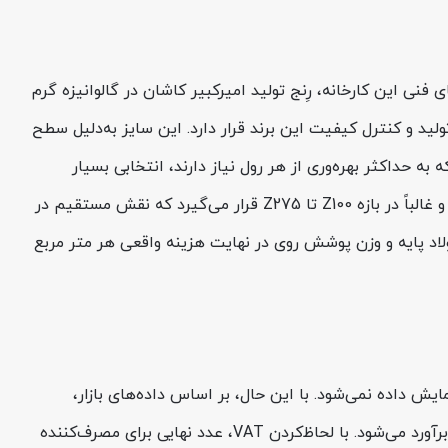
ت. طبق داده‌های فنی این کارخانه، رِنج تولید امیرکبیر کاشان در گالوانیزه گرم
۶۰ تا ۱۲۵۰ میلی‌متر عرض را پوشش می‌دهد، بنابراین ضخامت ۰.۷ و عرض ۱۲۵۰ در بازه طلایی تولید و کنترل کیفیت این برند قرار دارد. این سایز به‌دلیل سطح
حداکثر بهره‌وری از هر رول نیاز دارند، انتخابی بسیار
اقتصادی است. جرم پوشش روی (Zinc Coating) بر اساس سفارش و استانداردهایی مانند ISIRI 5723 و EN 10346 تنظیم می‌شود و غالباً در بازه Z100 تا Z275 قرار می‌گیرد که نقش مستقیم در
لاد پایه و وزن پوشش روی در نهایت هزینه واقعی هر متر مربع
هارشنبه 14 مرداد 1405 قیمت ورق گالوانیزه کاشان ضخامت 0.7 عرض 1250 الان به‌صورت عدد ثابت در وبسایت FooladSal نمایش داده نمی‌شود. با این حال، بر اساس داده‌های بازار،
قیمت روز ورق گالوانیزه 0.7 میل کاشان عرض 1250 امروز حدود 160,000 تومان به ازای هر کیلوگرم بدون ۱۰٪ مالیات بر ارزش افزوده برآورد می‌شود. با لحاظ‌کردن VAT، عدد نهایی برای مصرف‌کننده