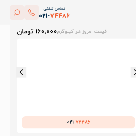
تماس تلفنی
021-
74486
بستن
160,000 تومان
قیمت امروز هر کیلوگرم
پاک کردن
021-
74486