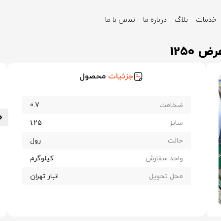
خدمات
بلاگ
درباره ما
تماس با ما
ه کاشان ضخامت 0.7 عرض 1250
جزئیات
محصول
ضخامت
0.7
سایز
1.25
حالت
رول
واحد سفارش
کیلوگرم
محل تحویل
انبار تهران