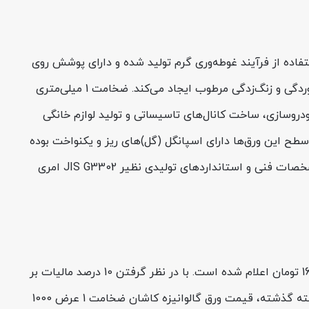
ن محصول با استفاده از فرآیند غوطه‌وری گرم تولید شده و دارای پوشش روی
(Zinc) با جرم پوشش استاندارد (معمولاً بین 90 تا 275 گرم بر متر مربع بسته به سفارش) است که مقاومت فوق‌العاده‌ای در برابر خوردگی و زنگ‌زدگی مرطوب ایجاد می‌کند. ضخامت 1 میلی‌متری
 ایجاد کرده است؛ به همین دلیل در صنایع خودروسازی، ساخت کانال‌های تاسیساتی و تولید لوازم خانگی
عات است. سطح این ورق‌ها دارای اسپانگل (گل)‌های ریز و یکنواخت بوده
که نشان‌دهنده کیفیت بالای خط تولید کاشان است. برای بررسی و مقایسه قیمت ورق گالوانیزه در برندهای دیگر، شناخت دقیق مشخصات فنی و استانداردهای تولیدی نظیر JIS G3302 امری
در حال حاضر، قیمت پایه ورق گالوانیزه 1 میل کاشان عرض 1000 (بدون احتساب مالیات بر ارزش افزوده)، به ازای هر کیلوگرم 160,000 تومان اعلام شده است. با در نظر گرفتن 10 درصد مالیات بر
ارزش افزوده، قیمت نهایی برای مصرف‌کننده به حدود 176,000 افزایش می‌یابد. بررسی‌های هفتگی نشان می‌دهد که تنها در طول هفته گذشته، قیمت ورق گالوانیزه کاشان ضخامت 1 عرض 1000