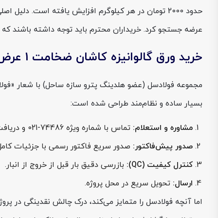
عرضه جستجو کرد. خریداران محترم باید توجه داشته باشند که این
خرید ورق گالوانیزه کاشان ضخامت 1 عرض 1000 از فولادسل
مجموعه فولادسل (عضو هلدینگ پترو سازه ساحل) با شعار «فولا
بسیار ساده و نظام‌مند طراحی شده است:
مشاوره و استعلام:
تماس با شماره ویژه 74486-021 و دریافت مشاوره فنی و قیمت نهایی.
صدور پیش‌فاکتور:
صدور سریع فاکتور رسمی با جزئیات کامل
کنترل کیفیت (QC):
بازرسی دقیق بار قبل از خروج از انبار.
ارسال:
تحویل سریع در محل پروژه.