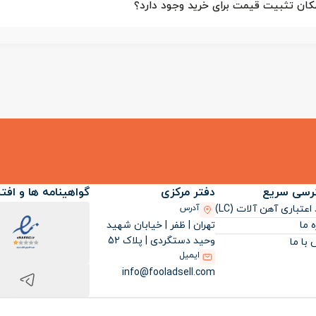
رسی سریع
دفتر مرکزی
گواهینامه ها و افت
اعتباری آهن آلات (LC)
آدرس
تهران | ظفر | خیابان شهید
ه ما
وحید دستگردی | پلاک 52
با ما
ایمیل
info@fooladsell.com