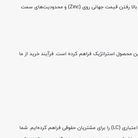
حدود 2000 تومان در هر کیلوگرم افزایش یافته است. دلیل اصلی این نوسانات شدید در روزهای اخیر را می‌توان در افزایش نرخ ارز، بالا رفتن قیمت جهانی روی (Zinc) و محدودیت‌های سمت
ن محصول استراتژیک فراهم کرده است. فرآیند خرید از ما
اما آنچه فولادسل را متمایز می‌کند، درک چالش نقدینگی در پروژه‌هاست. ما با ارائه طرح «اول بخر، بعداً پرداخت کن»، امکان فروش اعتباری (LC) را برای مشتریان حقوقی فراهم کرده‌ایم. شما