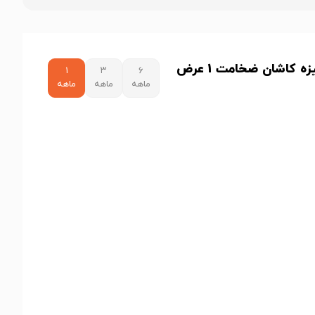
نمودار قیمت ورق گالوانیزه کاشان ضخامت 1 عرض
۱
۳
۶
ماهه
ماهه
ماهه