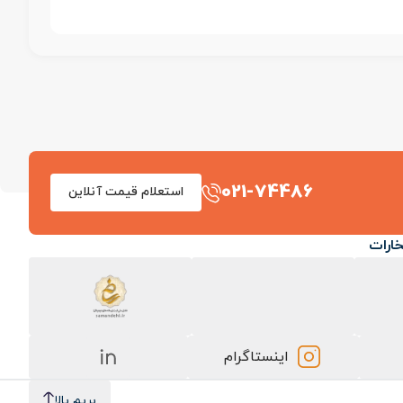
021-74486
استعلام قیمت آنلاین
خارات
اینستاگرام
بریم بالا