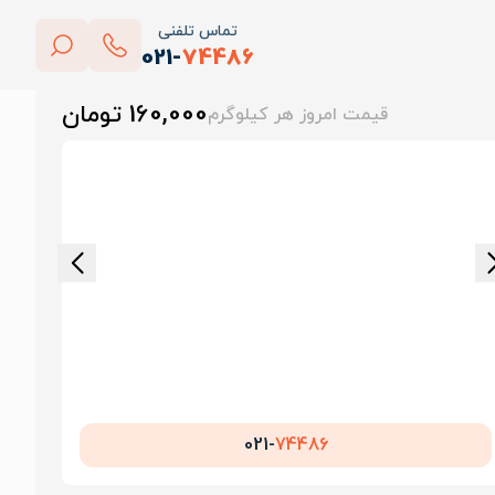
تماس تلفنی
021-
74486
بستن
160,000 تومان
قیمت امروز هر کیلوگرم
پاک کردن
021-
74486