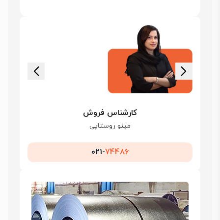
کارشناس فروش
مینو روستایی
021-
74486