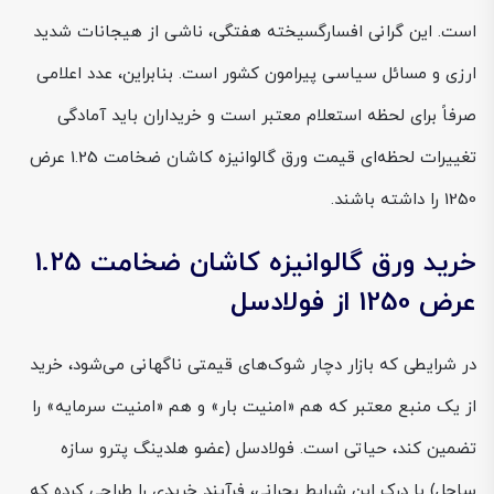
است. این گرانی افسارگسیخته هفتگی، ناشی از هیجانات شدید
ارزی و مسائل سیاسی پیرامون کشور است. بنابراین، عدد اعلامی
صرفاً برای لحظه استعلام معتبر است و خریداران باید آمادگی
تغییرات لحظه‌ای قیمت ورق گالوانیزه کاشان ضخامت 1.25 عرض
1250 را داشته باشند.
خرید ورق گالوانیزه کاشان ضخامت 1.25
عرض 1250 از فولادسل
در شرایطی که بازار دچار شوک‌های قیمتی ناگهانی می‌شود، خرید
از یک منبع معتبر که هم «امنیت بار» و هم «امنیت سرمایه» را
تضمین کند، حیاتی است. فولادسل (عضو هلدینگ پترو سازه
ساحل) با درک این شرایط بحرانی، فرآیند خریدی را طراحی کرده که