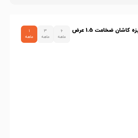
نمودار قیمت ورق گالوانیزه کاشان ضخامت 1.5 عرض
۱
۳
۶
ماهه
ماهه
ماهه