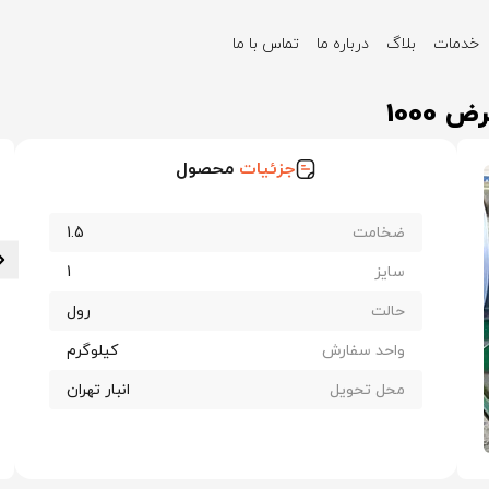
خدمات
بلاگ
درباره ما
تماس با ما
ه کاشان ضخامت 1.5 عرض 1000
جزئیات
محصول
ضخامت
1.5
سایز
1
حالت
رول
واحد سفارش
کیلوگرم
محل تحویل
انبار تهران