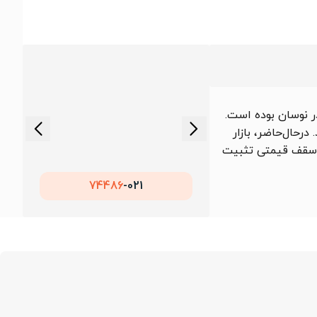
 156,364 تومان در نوسان بوده است.
درحال‌حاضر، بازار
در سقف قیمتی تثبیت
74486
021-