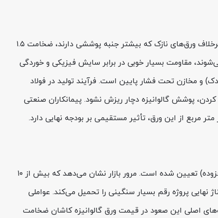
ورق گالوانیزه کاشان ضخامت 1.5 عرض 1000، یکی از محصولات استراتژیک و سنگین مجتمع فولاد امیرکبیر کاشان به شمار می‌رود. برخلاف ورق‌های نازک که بیشتر جنبه پوششی دارند، ضخامت ۱.۵
می‌شوند، مقاومت بسیار خوبی در برابر سایش فیزیکی و خوردگی
ک) و مخازن تحت فشار پایین است. فرآیند تولید در فولاد
کردن، پوشش گالوانیزه دچار ریزش نشود. پیمانکاران صنعتی
متر مربع از این ورق، تأثیر مستقیمی بر بودجه نهایی دارد.
هم‌اکنون قیمت پایه ورق گالوانیزه کاشان ضخامت 1.5 عرض 1000، مبلغ 156,364 تومان به ازای هر کیلوگرم (بدون احتساب ارزش افزوده) تعیین شده است. مرور بازار نشان می‌دهد که بیش از ۱۰
 به وزن بالای ورق‌های ۱.۵ میل، این افزایش قیمت بر روی تناژ نهایی پروژه رقم بسیار سنگینی را تحمیل می‌کند. عواملی
های اصلی این صعود در قیمت ورق گالوانیزه کاشان ضخامت