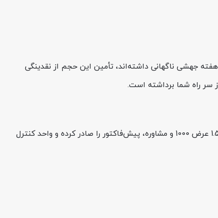
ی که قیمت‌ها در یک هفته جهشی ناگهانی داشته‌اند، تأمین این حجم از نقدینگی
از سر راه شما برداشته است.
با تماس با شماره ویژه 74486-021، فرآیند خرید شما آغاز می‌شود. تیم فروش ما پس از ارائه قیمت ورق گالوانیزه کاشان ضخامت 1.5 عرض 1000 و مشاوره، پیش‌فاکتور را صادر کرده و واحد کنترل