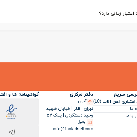
عتبار زمانی دارد؟
رسی سریع
دفتر مرکزی
گواهینامه ها و افت
اعتباری آهن آلات (LC)
آدرس
تهران | ظفر | خیابان شهید
ه ما
وحید دستگردی | پلاک 52
با ما
ایمیل
info@fooladsell.com