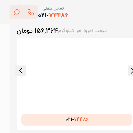
تماس تلفنی
021-
74486
بستن
156,364 تومان
قیمت امروز هر کیلوگرم
پاک کردن
021-
74486