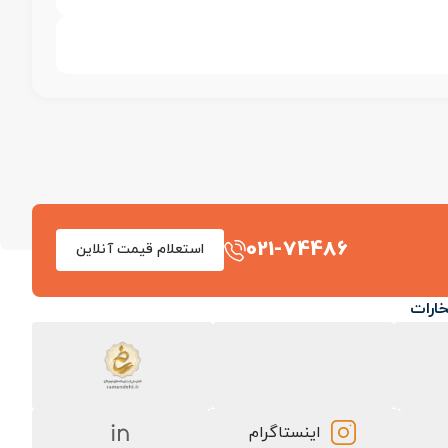
021-74486
استعلام قیمت آنلاین
خارات
اینستاگرام