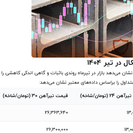
ر تیر 1404
ان می‌دهد بازار در تیرماه روندی باثبات و گاهی اندکی کاهشی را
داول را براساس داده‌های معتبر نشان می‌دهد:
 24 (تومان/شاخه)
قیمت تیرآهن 30 (تومان/شاخه)
26,363,640
13,
26,300,000
13,0