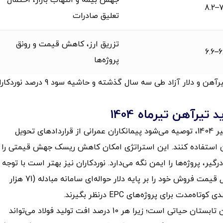
جهش بیمه و التهاب بازار، احتمال
7.
تعلیق صادرات
تزریق ارز، کاهش قیمت و رونق
6.
پروژه‌ها
روش برآورد براساس ضریب همبستگی 0.82 میان قیمت تیرآهن و دلار آزاد طی سه سال گذشته و حاشیه سود 9 
یرآهن تیرماه 1404
در فضای فعلی بازار و با توجه به تحلیل قیمت تیرآهن در تیر 1404، توصیه می‌شود پیمانکاران عمرانی از قراردادهای تحویل
30 روزه برای خرید تیرآهن استفاده کنند. این استراتژی امکان کاهش ریسک جهش قیمتی را 
ر، پروژه‌ها را ایمن نگه می‌دارد. نوردکاران نیز بهتر است با توجه 
تثبیت قیمت بیلت روی 420 دلار و سهمیه‌بندی برق، فرمول قیمت فروش خود را بر پایه دلار حواله‌ای سامانه مبادله (71 هزار
برای سیاست‌گذاران، پایش مصرف برق صنایع فولاد تا پایان تابستان حیاتی است؛ زیرا هر 10 درصد افت تولید فولاد می‌تواند