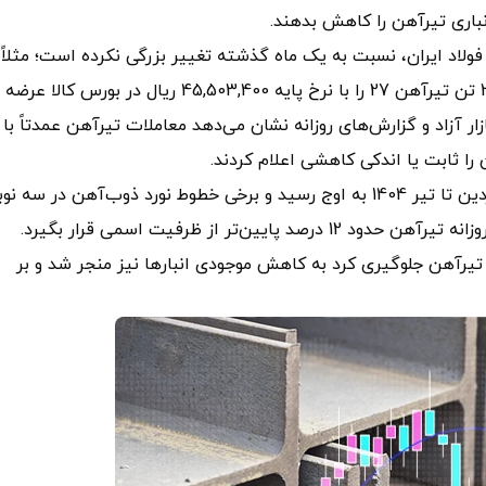
 انباری تیرآهن را کاهش بدهند.
 فولاد ایران، نسبت به یک ماه گذشته تغییر بزرگی نکرده است؛ مثلاً
ذوب‌آهن اصفهان در 7 تیر ماه 3,222 تن تیرآهن 24 و 391 تن تیرآهن 27 را با نرخ پایه 45,503,400 ریال در بورس کالا عرضه
ررسی بازار آزاد و گزارش‌های روزانه نشان می‌دهد معاملات تیرآهن عمدتاً با
را ثابت یا اندکی کاهشی اعلام کردند.
ازسوی‌دیگر، محدودیت شدید برق صنایع فولاد از نیمه فروردین تا تیر 1404 به اوج رسید و برخی خطوط نورد ذوب‌آهن در سه
هر بار 6 ساعت تعطیل شدند. این موضوع باعث شد تولید روزانه تیرآهن حدود 12 درصد پایین‌تر از ظرفیت اسمی قرار بگیرد.
رآهن جلوگیری کرد به کاهش موجودی انبارها نیز منجر شد و بر