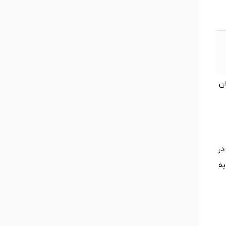
درصد نوردکاران
در
به