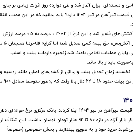
2 خرداد 1404 با هدف مراکز نظامی و هسته‌ای ایران آغاز شد و طی دوازده روز اثرات زیادی بر جای
گذاشت؛ اما این موضوع چه ارتباطی با قیمت فولاد و تحلیل قیمت تیرآهن در تیر 1404 دارد؟ باید بدانید که در این مدت، 
واکنش موشکی ایران نیز موجب افزایش ناگهانی نرخ بیمه کشتی‌های فله‌بر شد و این نرخ از 0.2-0.3 درصد به 0.5 درصد ارزش
 رسمی پایان عملیات نظامی باعث شد زنجیره واردات بیلت و اسلب
‌صورت پایدار بالا ماند.
 نخست، زمان تحویل بیلت وارداتی از کشورهای اصلی مانند روسیه و
چین 3 تا 5 روز افزایش یافت؛ دوم، هزینه بیمه و حمل هر تن بیلت حدود 18 تا 22 دلار بالا رفت که به‌ط
سیاست ارزی دولت و رفتار پروژه‌ها نقش کلیدی در تحلیل قیمت تیرآهن در تیر 1404 ایفا کردند. بانک مرکزی نرخ حواله‌ای دل
در سامانه مبادله بین 69 تا 71 هزار تومان تثبیت کرد؛ اما دلار بازار آزاد در بازه 80 تا 92 هزار تومان نوسان داشت. این شک
می‌شوند خرید خود را به تعویق بیندازند و بخش خصوصی (خصوصاً