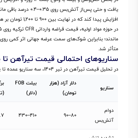
افزایش پیدا کند که در نهایت بین 900 تا 1,200 تومان بر هر کیلو تیرآهن افزوده شد.
ماندند؛ بنابراین شوک‌های سمت عرضه جهانی اثر کمی روی
متأثر شد.
سناریوهای احتمالی قیمت تیرآهن تا پایان
در تحلیل قیمت تیرآهن در تیر 1404، سه سناریو عمده تا پایان سال محتمل است که در جدول زیر خلاصه شده‌اند:
دلار آزاد (هزار
بیلت FOB
سناریو
تومان)
(دلار)
(ت
دوام
7–7.0
410–430
80–90
آتش‌بس