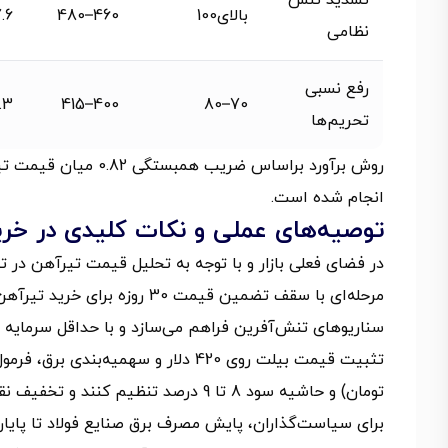
تشدید تنش
بالای100
460–480
6–8.2
نظامی
رفع نسبی
3–6.6
400–415
70–80
تحریم‌ها
انجام شده است.
توصیه‌های عملی و نکات کلیدی در خرید ت
مرحله‌ای با سقف تضمین قیمت 
سناریوهای تنش‌آفرین فراهم می‌سازد و با حداقل سرمایه درگی
تومان) و حاشیه سود 8 تا 9 درصد تنظیم کنند و تخفیف نقدی کوتاه‌مدت برای پروژه‌های EPC درنظر بگیرند.