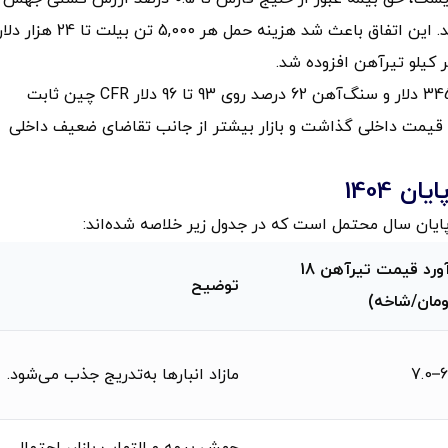
یافت و حتی پس‌از آتش‌بس روی 0.35–0.4 درصد باقی ماند. این اتفاق باعث شد هزینه حمل هر 5,000 تن بیلت تا 24 هزار
در حوزه مواد اولیه، قیمت قراضه وارداتی CFR ترکیه روی 345 دلار و سنگ‌آهن 62 درصد روی 93 تا 96 دلار CFR چین ثابت
 قیمت داخلی گذاشت و بازار بیشتر از جانب تقاضای ضعیف داخلی
 1404
برآورد قیمت تیرآهن 18
توضیح
ومان/شاخه)
6.
مازاد انبارها به‌تدریج جذب می‌شود.