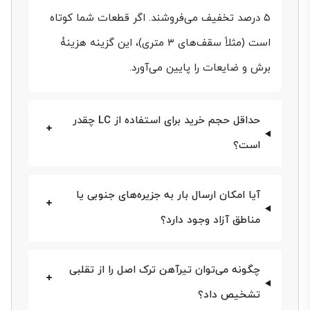
بناب، ماهان و فولاد البرز فایکو در کنار قدیمی‌های بازار
۵ درصد تخفیف می‌فروشند. اگر قطعات شما کوتاه
است (مثلاً سقف‌های ۳ متری)، این گزینه هزینۀ
نظیر ذوب آهن اصفهان، انتخاب دقیق تیرآهن به مراتب
برش و ضایعات را پایین می‌آورد.
پیچیده‌تر شده است. از یک‌سو، تنوع فنی (IPE، INP، IPB،
لانه‌زنبوری و هاش) و ازسوی‌دیگر وجود دو کلاس قیمتی
حداقل حجم خرید برای استفاده از LC چقدر
«اقتصادی/سبک» و «سنگین/فوق‌سنگین» باعث شده
است؟
است تا پیمانکاران برای مدیریت ریسک مالی، هر روز
قیمت روز تیرآهن را رصد و مقایسه کنند. این راهنما دقیقاً
آیا امکان ارسال بار به جزیره‌های جنوبی یا
برای همین هدف نوشته شده است:‌ فراهم‌کردن یک تصویر
مناطق آزاد وجود دارد؟
شفاف از جریان قیمت تیرآهن در بازار روز ایران، نمایش
بازه‌های لیست قیمت تیرآهن هر دسته، معرفی برندهای
چگونه می‌توان تیرآهن ترک اصل را از تقلبی
پرفروش و در نهایت طرح یک مسیر مطمئن برای خرید
تشخیص داد؟
تیرآهن به‌شکل نقدی یا اعتباری از فولادسل. در ادامه با ما