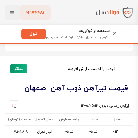
02174486
فولادسل
قیمت تیرآهن
بستن
قیمت تیرآهن
استفاده از کوکی‌ها
×
قبول
از کوکی برای تحلیل عملکرد سایت استفاده میکنیم
27 محصول
پاک کردن
فیلتر
قیمت با احتساب ارزش افزوده
قیمت تیرآهن ذوب آهن اصفهان
به‌روزرسانی:
دیروز، ۱۴۰۵/۰۵/۱۴
سایز
حالت
واحد سفارش
محل تحویل
قیمت (تومان)
12
شاخه
شاخه
انبار تهران
۱۳٬۱۸۱٬۸۱۸