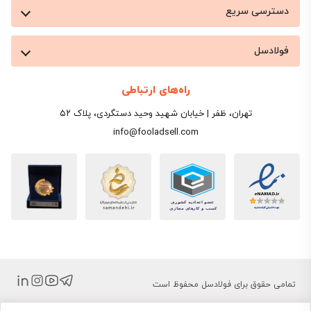
دسترسی سریع
لیست قیمت روز انواع تیرآهن
فولادسل
پیش‌از آنکه سراغ جزئیات فنی برویم، برای بسیاری از
خریدارانی که به‌دنبال قیمت روز تیرآهن هستند، دانستن
راه‌های ارتباطی
تهران، ظفر | خیابان شهید وحید دستگردی، پلاک ۵۲
اسکلت کلی قیمت تیرآهن اهمیت بیشتری دارد؛ یعنی
info@fooladsell.com
اینکه امروز 15 مرداد 1405 قیمت تیرآهن در دو بازۀ اصلی
در بازار تهران معامله می‌شود:
ردۀ اقتصادی یا سبک
: مقاطع IPE و INP سایز ۱۴ تا ۱۸
تولید بناب، کرمانشاه، اهواز و اطلس که با فولاد گرید
ST37 و طول شاخۀ ۱۲ متر به فروش می‌رسند. این
بخش معمولاً خوراک پروژه‌های مسکونی تا ۵ طبقه
تمامی حقوق برای فولادسل محفوظ است
است.