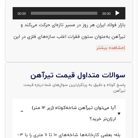
پخش‌کننده
00:00
00:00
صوت
بازار فولاد ایران هر روز در مسیر تازه‌ای حرکت می‌کند و
تیرآهن به‌عنوان ستون فقرات اغلب سازه‌های فلزی در این
مشاهده بیشتر
مسیر، همیشه کانون توجه مهندسان، پیمانکاران و
سرمایه‌گذاران است. هر زمان قصد برآورد هزینه برای یک
اسکلت فلزی یا پل پیش‌ساخته دارید، نخستین عددی که
سوالات متداول قیمت تیرآهن
در ذهن می‌چرخد،
قیمت تیرآهن
است؛ عددی که بسته به
پاسخ کوتاه و دقیق به پرتکرارترین سوال‌های شما درباره قیمت
تیرآهن.
سایز، استاندارد ساخت، کارخانه تولیدکننده، نرخ ارز و
عرضۀ شمش فولادی می‌تواند در چند ساعت تغییر
آیا می‌توان تیرآهن‌ شاخه‌کوتاه (زیر ۱۲ متر)
محسوسی پیدا کرده و کل بودجۀ پروژه را زیر‌ورو کند.
ارزان‌تر خرید؟
در سال‌های اخیر با ورود بازیگران جدیدی همچون ظفر
بله؛ بعضی کارخانه‌ها شاخه‌های ۱۰ تا ۱۱ متری را با ۳–