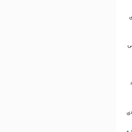
ی
شی
دی
 و