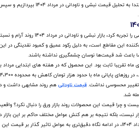
بیشتر قیمت‌ها بود؟ برای پاسخ به این سوال، لازم است ابتدا به تحلیل قیمت نبشی و ناودانی در مرداد 1404 بپردازیم و
بر خلاف بازار ورق سیاه که در ماه مرداد تغییرات قابل توجهی را تجربه کرد، بازار نبشی و ناودانی در مرداد 1404 روند آرام و 
کننده این مقاطع است، به دلیل رکود عمیق و کمبود نقدینگی در این
اضا باعث شد قیمت‌ها نوسان چشمگیری نداشته باشند.
اب تبریز سایز 4 در بیشتر روزهای ماه تقریبا ثابت بود. این محصول که در هفته های ابتدایی مرداد ب
نرخ ثابت 35،300 تومان به ازای هر کیلوگرم معامله می‌شد، در روزهای پایانی ماه با حدود هزار توم
ر تغییر محسوسی نداشت.
قیمت ناودانی
هم روند مشابهی داشت و در
مله شد.
 و چرا قیمت این محصولات روند بازار ورق را دنبال نکرد؟ واقعی
ر نیست، بلکه نتیجه بر هم کنش عوامل مختلف حاکم بر این بازار د
ماه گذشته است. برای تحلیل قیمت نبشی و ناودانی در مرداد 1404، در ادامه نگاه دقیق‌تری به عوامل تاثیر گذار بر قیمت این