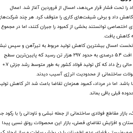
د را تحت فشار قرار می‌دهد، امسال از فروردین آغاز شد. اعمال
کاهش داد و برخی شیفت‌های کاری را متوقف کرد. هر چند شرکت‌ها
‌های اختصاصی توانستند بخشی از کمبود را جبران کنند، اما در مجموع
ه کاهش یافت.
 ماه نخست امسال بیشترین کاهش تولید مربوط به تیرآهن و سپس نب
و ناودانی بوده است. در این مدت، تولید نبشی و ناودانی با افت 5.4 درصدی به حدود 297 هزار تن رسید که پایین‌ترین سطح
تولید در پنج سال اخیر است. این کاهش ظرفیت تولید در حالی رخ داد که کل تولید فولاد کشور به طور متوسط رشد جزئی 0.7
ولات ساختمانی از محدودیت انرژی آسیب دیدند.
اشد. اما در مرداد، کمبود همزمان تقاضا باعث شد اثر کاهش تولید
وده قبلی باقی بماند.
بازار مقاطع فولادی ساختمانی از جمله نبشی و ناودانی را با رکود ج
بستان و افزایش تقاضای فصلی، بازار این محصولات رونق نسبی پیدا
 صهیونیستی فضای عدم اطمینان را در بخش ساخت‌ و ساز ایجاد کرد