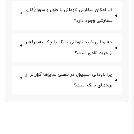
آن میلی‌متر است. عرض بال و وزن هر متر طول، طبق
آیا امکان سفارش ناودانی با طول و سوراخ‌کاری
جدول اشتالِ سری UPN (سبک) درج شده است. تمام انواع
سفارشی وجود دارد؟
قیمت ناودانی سبک که در جدول زیر می‌بینید، بدون درنظر
گرفتن مالیات و به تومان هستند.
چه زمانی خرید ناودانی با LC یا چک به‌صرفه‌تر
از خرید نقدی است؟
سایز
ارتفاع (mm)
عرض بال (mm)
چرا ناودانی اسپیرال در بعضی سایزها گران‌تر از
برندهای بزرگ است؟
ناودانی سبک 5
50
38
ناودانی سبک 6
60
40
ناودانی سبک 8
80
42