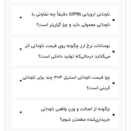
ناودانی اروپایی (UPN) دقیقاً چه تفاوتی با
ناودانی سبک عمدتاً در ابعاد ۵ تا ۱۸ تولید می‌شود و وزن
ناودانی معمولی دارد و چرا گران‌تر است؟
آن پایین‌تر از جدول اشتال است. ناودانی سنگین (اروپایی)
دقیقاً منطبق بر مقادیر اشتال یا سنگین‌تر است؛
نوسانات نرخ ارز چگونه روی قیمت ناودانی اثر
به‌همین‌دلیل در هر شاخه وزن بیشتری دارد و طبیعتاً
می‌گذارد درحالی‌که تولید داخلی است؟
قیمت کلی شاخه بالاتر خواهد بود، هرچند «قیمت ناودانی
بر واحد کیلو» تفاوت فاحشی با نوع سبک ندارد.
چرا قیمت ناودانی استیل ۳۰۴ چند برابر ناودانی
لیست قیمت ناودانی سبک
کربنی است؟
ناودانی‌های سبکِ موجود در بازار ایران عموماً از
چگونه از اصالت و وزن واقعی ناودانی
کارخانه‌های ناب تبریز، ابهر و فایکو تأمین می‌شوند. طول
خریداری‌شده مطمئن شوم؟
جان ناودانی معادل سایز آن در نظر گرفته می‌شود و واحد