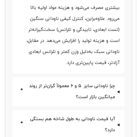
بیشتری مصرف می‌شود و هزینه مواد اولیه بالا
جدول قیمت انواع ناودانی
می‌رود. علاوه‌براین، کنترل کیفی ناودانی سنگین
قیمت ناودانی برحسب «وزن واحد طول» سنجیده می‌شود؛
(تست ابعادی، تابیدگی و تلرانس) سخت‌گیرانه‌تر
بنابراین ابتدا باید بدانید محصول سبک است یا سنگین.
است و هزینه تولید را افزایش می‌دهد. در مقابل،
بازۀ قیمت‌های امروز (19 مهر ۱۴۰۴) از بررسی جداول
ناودانی سبک به‌دلیل وزن کمتر و تلرانس ابعادی
کارخانه‌های ناب تبریز، ابهر، فایکو و اسپیرال استخراج
آزادتر، قیمت پایین‌تری دارد.
شده است.
چرا ناودانی سایز ۵ و ۶ معمولاً گران‌تر از روند
میانگین بازار است؟
نوع ناودانی
بازه قیمت (
ناودانی سبک
۷۲۷ – ۳۷,۲۷۳
آیا قیمت ناودانی به طول شاخه هم بستگی
دارد؟
ناودانی سنگین
۷ – ۳۶,۰۹۱