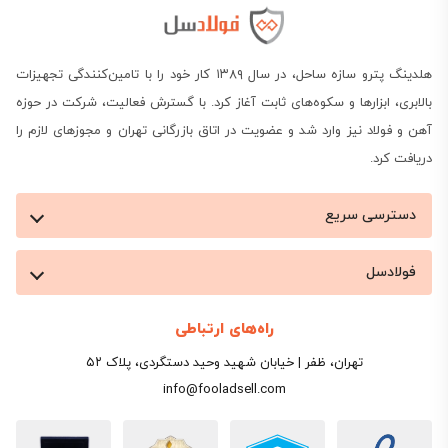
ناودانی سبک 10
100
50
ناودانی سبک 12
120
55
هلدینگ پترو سازه ساحل، در سال ۱۳۸۹ کار خود را با تامین‌کنندگی تجهیزات
بالابری، ابزارها و سکوه‌های ثابت آغاز کرد. با گسترش فعالیت، شرکت در حوزه
ناودانی سبک 14
140
60
آهن و فولاد نیز وارد شد و عضویت در اتاق بازرگانی تهران و مجوزهای لازم را
دریافت کرد.
ناودانی سبک 16
160
65
دسترسی سریع
ناودانی سبک 18
180
70
فولادسل
ناودانی سبک 20
200
75
راه‌های ارتباطی
یادآوری: شاخه‌های ۶ متری و ۱۲ متریِ یک سایز، قیمت
تهران، ظفر | خیابان شهید وحید دستگردی، پلاک ۵۲
واحد کیلویی یکسانی دارند؛ ولی مبلغ شاخۀ ۱۲ متری دقیقاً
info@fooladsell.com
دو برابر شاخۀ ۶ متری می‌شود.