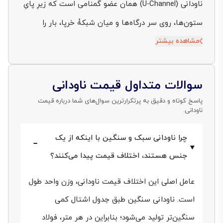
صوت
ناودانی‌ (U‑Channel) همان عضو گمنامی است که زیرِ پایِ
ستون‌ها، روی سر درگاه‌ها و میان شبکۀ خرپا، بار را
مشاهده بیشتر
بی‌صدا حمل می‌کند. قیمت این پروفیلِ بازِ فولادی، درست
مانند سایر قطعات فولادی، هر روز و هر ساعت روی
ریزبودجۀ ده‌ها پروژۀ صنعتی و ساختمانی اثر می‌گذارد. اگر
سوالات متداول قیمت ناودانی
حتی چند تومان در هر کیلو نوسان ایجاد شود، مجموعِ
پاسخ کوتاه و دقیق به پرتکرارترین سوال‌های شما درباره قیمت
ناودانی.
فاکتور یک سولۀ هزار متری یا یک پلِ خرپایی به‌سادگی
چند صد میلیون تومان جابه‌جا خواهد شد. در این راهنما،
چرا ناودانی سبک و سنگین با اینکه از یک
دقیق‌ترین جدول‌های قیمت ناودانی، تحلیل عوامل اثرگذار و
جنس هستند، اختلاف قیمت پیدا می‌کنند؟
مراحل خرید مطمئن از فولادسل را یک‌جا گرد آورده‌ایم تا در
عامل اصلی این اختلاف قیمت ناودانی، وزن واحد طول
کمتر از ده دقیقه، تصویر روشنی از بازار ناودانی به دست
است. ناودانی سنگین طبق جدول اشتال کمی
آورید. با ما همراه باشید.
سنگین‌تر تولید می‌شود؛ بنابراین در هر متر، فولاد