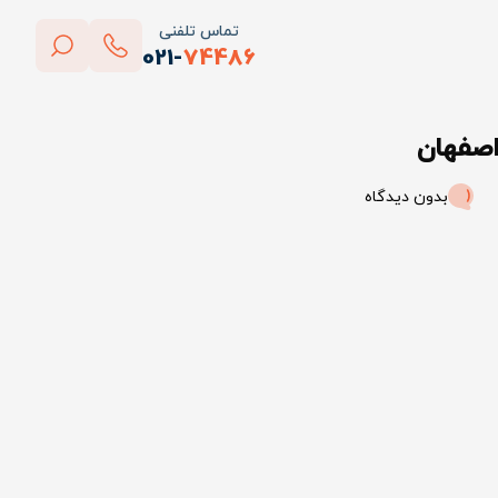
تماس تلفنی
021-
74486
بستن
اصفهان
پاک کردن
بدون دیدگاه