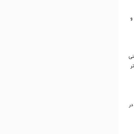
و
نی
ر
در