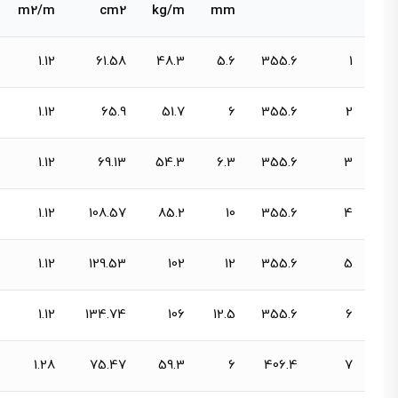
m2/m
cm2
kg/m
mm
1.12
61.58
48.3
5.6
355.6
1
1.12
65.9
51.7
6
355.6
2
1.12
69.13
54.3
6.3
355.6
3
1.12
108.57
85.2
10
355.6
4
1.12
129.53
102
12
355.6
5
1.12
134.74
106
12.5
355.6
6
1.28
75.47
59.3
6
406.4
7