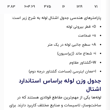
3.83
604.69
475
16
1219
71
پارامترهای هندسی جدول اشتال لوله به شرح زیر است:
D= قطر بیرونی لوله
s= ضخامت
A= سطح جانبی لوله در یک متر
i= شعاع ماند (ژیراسیون)
W=گشتاور مقاوم
I=ممان اینرسی (مساحت گشتاور درجه دوم)
جدول وزن لوله براساس استاندارد
اشتال
لوله‌ها یکی از مهم‌ترین مقاطع فولادی هستند که در
ساخت‌وساز، تاسیسات و صنایع مختلف کاربرد دارند. برای