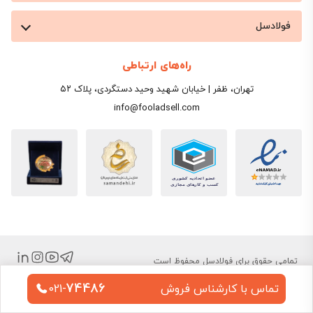
فولادسل
راه‌های ارتباطی
تهران، ظفر | خیابان شهید وحید دستگردی، پلاک ۵۲
info@fooladsell.com
تمامی حقوق برای فولادسل محفوظ است
74486
تماس با کارشناس فروش
021-