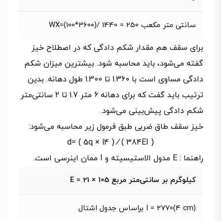
سانتی متر مکعب 250 = 1440 /(3600*100)=WX
برای سقف هم مقدار شکم دادگی که در اصطلاح خیز
گفته می‌شود، باید محاسبه شود. بیشترین میزان شکم
دادگی مساوی است با 1.360 تا 1.300 طول دهانه. بدین
ترتیب باید گفت که برای دهانه 6 متر 1.7 تا 2 سانتی‌متر
شکم دادگی پیش‌بینی می‌شود.
خیز سقف طاق ضربی طبق فرمول زیر محاسبه می‌شود:
( 384EI ) ⁄ ( 5q × l4 ) =d
راهنما : E مدول الاستیسیته و I ممان اینرسی است.
کیلوگرم بر سانتی‌متر مربع 105 × 21 = E
I = 2770(4 cm) براساس جدول اشتال