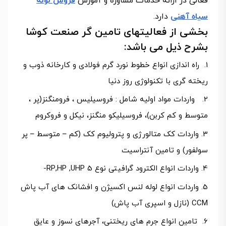
فعالی در ارائه خدمات مشاوره و آموزش
فروش لوله
سیاه آهنی
دارد.
بخشی از فعالیتهای تامین گر صنعت کوشا
بشرح ذیل می باشد:
راه اندازی انواع خطوط نورد گرم فولادی و کارخانه ذوب و
ریخته گری با تکنولوژی روز دنیا
واردات مواد اولیه شامل : فروسیلیس ، فرومنگنز(پر ،
متوسط و کم کربن)، فروسیلیکو منگنز، نیکل و فروکروم
واردات کک متالورژی و پترولیوم کک (کم – متوسط – پر
سولفور) و تامین آنتراسیت
واردات انواع الکترود گرافیتی نوع RP,HP ,UHP 5-
واردات انواع لوله لنس اکسیژن و افشانک های آب پاش
CCM (نازل و اسپری آب پاش)
تامین انواع جرم های ریختنی، آجرهای نسوز و عایق