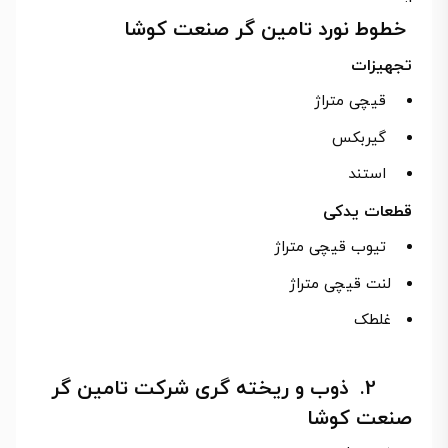
خطوط نورد تامین گر صنعت کوشا
تجهیزات
قیچی متراژ
گیربکس
استند
قطعات یدکی
تیوب قیچی متراژ
لنت قیچی متراژ
غلطک
2. ذوب و ریخته گری شرکت تامین گر
صنعت کوشا