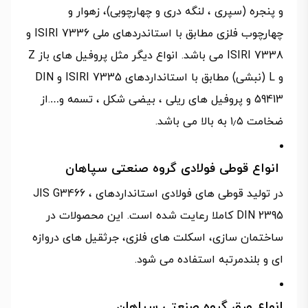
و پنجره (سپری ، لنگه دری و چهارچوبی)، زهوار و
چهارچوب فلزی مطابق با استاندردهای ملی ISIRI 7336 و
ISIRI 7338 می باشد. انواع دیگر مثل پروفیل های باز Z
و L (نبشی) مطابق با استانداردهای ISIRI 7335 و DIN
59413 و پروفیل های ریلی ، بیضی شکل ، تسمه و….از
ضخامت ۱٫۵ به بالا می باشد.
انواع قوطی فولادی گروه صنعتی سپاهان
در تولید قوطی های فولادی استانداردهای JIS G3466 ،
DIN 2395 کاملا رعایت شده است. این محصولات در
ساختمان سازی، اسکلت های فلزی، جرثقیل های دروازه
ای و بلندمرتبه استفاده می شود.
انواع ورق گروه صنعتی سپاهان