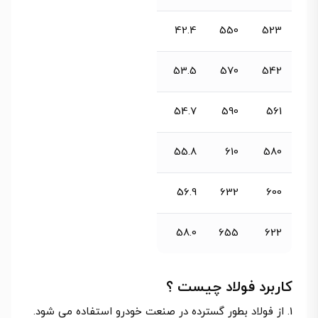
42.4
550
523
53.5
570
542
54.7
590
561
55.8
610
580
56.9
632
600
58.0
655
622
کاربرد فولاد چیست ؟
از فولاد بطور گسترده در صنعت خودرو استفاده می شود.