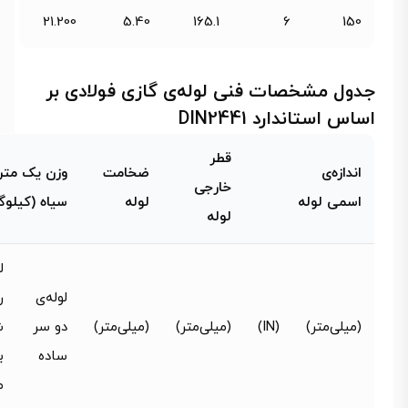
21.200
5.40
165.1
6
150
جدول مشخصات فنی لوله‌ی گازی فولادی بر
اساس استاندارد DIN2441
قطر
اندازه‌ی
ضخامت
وزن یک متر 
خارجی
اسمی لوله
لوله
سیاه (کیلوگ
لوله
ل
لوله‌ی
ر
(میلی‌متر)
(IN)
(میلی‌متر)
(میلی‌متر)
دو سر
ش
ساد‌ه
ب
م