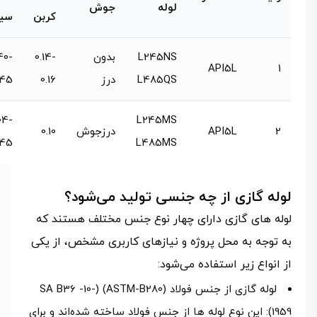
لوله
جوش
کربن
سی
L245NS
بدون
0.14-
40-
API5L
1
L485QS
درز
0.16
.45
04-
L245MS
2
API5L
درزجوش
0.10
.45
L485MS
لوله گازی از چه جنسی تولید می‌شود؟
لوله‌ های گازی دارای چهار نوع جنس مختلف هستند که
به توجه به محل پروژه و نیازهای کاربری مشخص، از یکی
از انواع زیر استفاده می‌شود:
لوله گازی از جنس فولاد (ASTM-B280) (SA B36 -10-
1959): این نوع لوله‌ ها از جنس فولاد ساخته شده‌اند و برای