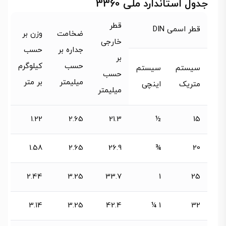
جدول استاندارد ملی 3360
قطر
قطر اسمی DIN
ضخامت
وزن بر
خارجی
جداره بر
حسب
بر
حسب
کیلوگرم
سیستم
سیستم
حسب
میلیمتر
بر متر
متریک
اینچی
میلیمتر
1.22
2.65
21.3
½
15
1.58
2.65
26.9
¾
20
2.44
3.25
33.7
1
25
3.14
3.25
42.4
1 ¼
32