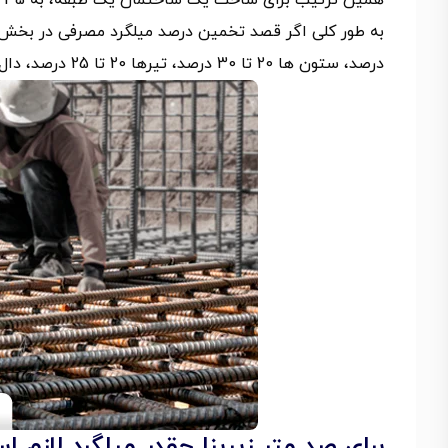
همین ترتیب برای ساخت یک ساختمان یک طبقه، به 35 کیلوگرم میلگرد در هر متر مربع نیاز داریم.
درصد، ستون‌ ها 20 تا 30 درصد، تیرها 20 تا 25 درصد، دال‌ ها و سقف 10 تا 15 درصد میلگرد یک ساختمان را نیاز دارد.
برای صد متر زیربنا چقدر میلگرد لازم 