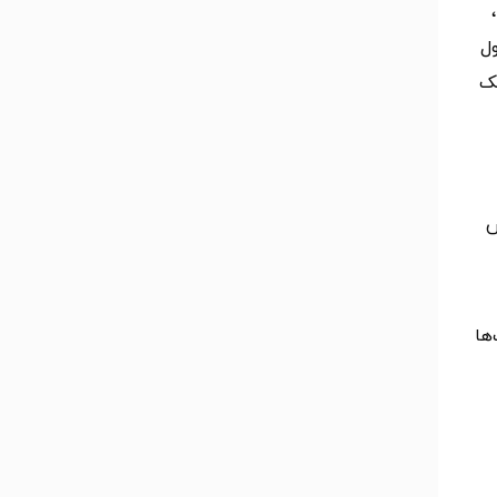
ول
ولی، یک
رف برش
اموت‌ها