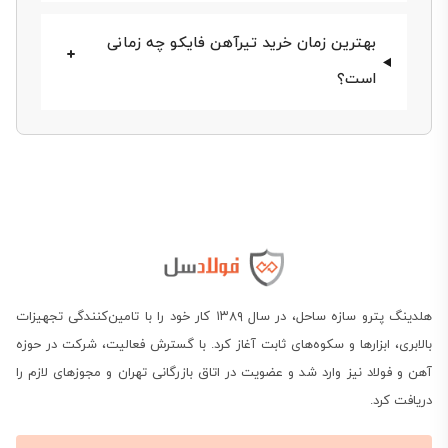
بهترین زمان خرید تیرآهن فایکو چه زمانی
است؟
استعلام قیمت تیرآهن فایکو امروز
برای برنامه‌ریزی دقیق خرید و مقایسه هزینه‌ها در جدول
زیر قیمت روز تیرآهن فایکو مطابق با آخرین به‌روزرسانی
براساس سایز هر شاخه ۱۲ متری نمایش داده شده است.
این ارقام شامل مالیات بر ارزش افزوده نیستند:
هلدینگ پترو سازه ساحل، در سال ۱۳۸۹ کار خود را با تامین‌کنندگی تجهیزات
بالابری، ابزارها و سکوه‌های ثابت آغاز کرد. با گسترش فعالیت، شرکت در حوزه
سایز تیرآهن
قیمت هر شاخه ۱۲ متری (توما
آهن و فولاد نیز وارد شد و عضویت در اتاق بازرگانی تهران و مجوزهای لازم را
دریافت کرد.
,000
۱۴