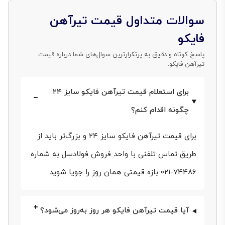
ترکیب شیمیایی و شکل‌دهی گرم در پروژه‌های ساختمانی
سوالات متداول قیمت تیرآهن
و صنعتی جایگاه ویژه‌ای یافته است. این تیرآهن‌ها مطابق
فایکو
استانداردهای ملی و بین‌المللی همچون IPE و IPB ساخته
پاسخ کوتاه و دقیق به پرتکرارترین سوال‌های شما درباره قیمت
تیرآهن فایکو.
می‌شوند و سرعت نصب، مقاومت در برابر خمش و خستگی
و ایمنی سازه را تضمین می‌کنند. با ما همراه باشید تا
برای استعلام قیمت تیرآهن فایکو سایز ۲۴
علاوه‌بر مشاهده قیمت لحظه‌ای و روز تیرآهن فایکو
چگونه اقدام کنم؟
مسیری مطمئن برای خریدی آگاهانه و به‌صرفه را بیابید.
برای قیمت تیرآهن فایکو سایز ۲۴ و بزرگ‌تر باید از
طریق تماس تلفنی با واحد فروش فولادسل به شماره
74486-021 بازه قیمتی همان روز را جویا شوید.
آیا قیمت تیرآهن فایکو هر روز به‌روز می‌شود؟