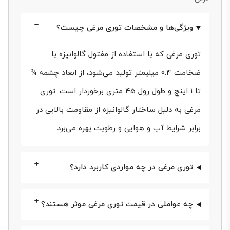
نکاتی که باید در هنگام خرید این محصول مهم را در نظر
گرفت، پرداخته خواهد شد.
ویژگی‌ها و مشخصات توری مرغی چیست؟
قیمت امروز توری مرغی
توری مرغی که با استفاده از مفتول گالوانیزه با
ضخامت 0.4 میلیمتر تولید می‌شود، از ابعاد چشمه ¾
توری مرغی به عنوان یکی از انواع فراورده‌های فولادی
تا 1 اینچ و طول رول 45 متری برخوردار است. توری
پرکاربرد به خصوص در صنایع کشاورزی و دامپروری از
مرغی به دلیل ساختار گالوانیزه از مقاومت بالایی در
دسته مهمترین محصولات مفتولی فولادی به شمار می‌آید.
برابر شرایط آب و هوایی و رطوبت بهره می‌برد.
قیمت توری مرغی در بازار آهن آلات به عوامل مختلفی
بستگی دارد. به همین دلیل اطلاع از قیمت روز توری مرغی
توری مرغی در چه مواردی کاربرد دارد؟
می‌تواند تضمین کننده خرید به صرفه و موثر برای شما
باشد. نوع مفتول گالوانیزه (گرم یا سرد)، کیفیت مفتول،
چه عواملی در قیمت توری مرغی موثر هستند؟
برند کارخانه تولیدی و موارد مختلفی که در قیمت خرید