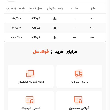
سایز
حالت
واحد سفارش
محل تحویل
قیمت (تومان)
—
—
رول
کارخانه
۶۱۷٬۷۰۰
—
—
رول
کارخانه
۷۹۷٬۷۰۰
—
—
رول
کارخانه
۸۸۷٬۷۰۰
فیلتر
محصولات
مزایای خرید از
فولادسل
فیلتری
برای
این
باربری پترویار
ارائه نمونه محصول
دسته‌بندی
وجود
ندارد.
گواهی محصول
کنترل کیفیت