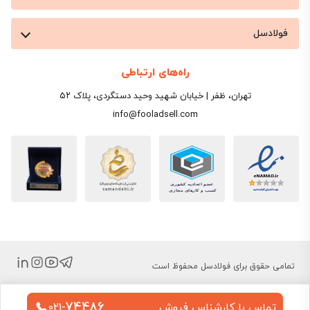
به همین بازه است؛ اما ممکن است کمی تفاوت داشته
فولادسل
باشد که عمدتاً ناشی از وزن واقعی هر شاخه، کیفیت
تولید و هزینه حمل تا انبار تهران یا محل پروژه است.
راه‌های ارتباطی
برای مشاهده و مقایسه
قیمت روز تیرآهن
برای تمام
تهران، ظفر | خیابان شهید وحید دستگردی، پلاک ۵۲
کارخانه‌ها به‌صورت لحظه‌ای، مثل قیمت یک شاخه
info@fooladsell.com
تیرآهن 16، کافی است به جدول آنلاین فولادسل مراجعه
کنید یا با کارشناسان فروش از طریق شماره 74486-021
تماس بگیرید تا به‌روزترین پیش‌فاکتور را دریافت کنید.
نمودار قیمت لحظه‌ای تیرآهن ۱۶
تمامی حقوق برای فولادسل محفوظ است
میانگین قیمت محصولات
۶ ماهه
۳ ماهه
۱ ماهه
74486
تماس با کارشناس فروش
021-