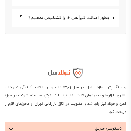
در ادامه به بررسی آخرین قیمت تیرآهن ۱۶، تحلیل عوامل
مؤثر بر قیمت تیر آهن 16، روش خرید مستقیم از
چطور اصالت تیرآهن ۱۶ را تشخیص بدهیم؟
کارخانه‌ها و مزایای خرید از فولادسل می‌پردازیم. با ما
همراه باشید.
استعلام قیمت تیرآهن ۱۶
قیمت تیرآهن ۱۶ وابسته به برند سازنده، وزن هر شاخه،
استاندارد تولید و شرایط بازار روز به‌طور مداوم در حال
هلدینگ پترو سازه ساحل، در سال ۱۳۸۹ کار خود را با تامین‌کنندگی تجهیزات
تغییر است. به‌طور معمول، تیرآهن ۱۶ ذوب‌آهن اصفهان
بالابری، ابزارها و سکوه‌های ثابت آغاز کرد. با گسترش فعالیت، شرکت در حوزه
در بازار ایران با قیمت حدود 19,700,000 تومان برای هر
آهن و فولاد نیز وارد شد و عضویت در اتاق بازرگانی تهران و مجوزهای لازم را
شاخه ۱۲ متری (بدون احتساب ارزش افزوده) عرضه
دریافت کرد.
می‌شود. قیمت برندهایی مانند فایکو و ماهان نیز نزدیک
دسترسی سریع