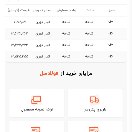
سایز
حالت
واحد سفارش
محل تحویل
قیمت (تومان)
16
شاخه
شاخه
انبار تهران
۱۷٬۹۰۹٬۰۹۱
16
شاخه
شاخه
انبار تهران
۱۳٬۶۳۶٬۳۶۴
16
شاخه
شاخه
انبار تهران
۱۳٬۶۳۶٬۳۶۴
فیلتر
16
شاخه
شاخه
انبار تهران
۱۳٬۵۴۵٬۴۵۵
محصولات
مزایای خرید از
فولادسل
فیلتری
برای
این
دسته‌بندی
وجود
باربری پترویار
ارائه نمونه محصول
ندارد.