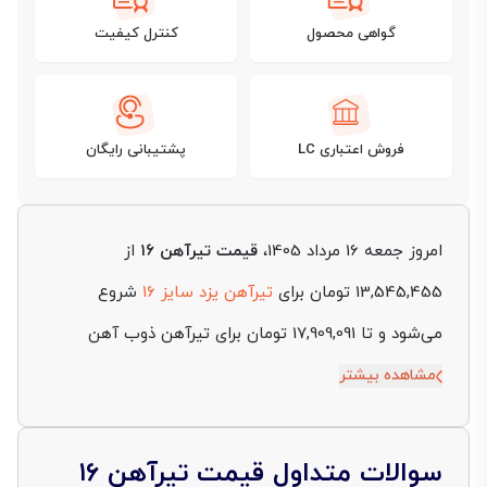
گواهی محصول
کنترل کیفیت
فروش اعتباری LC
پشتیبانی رایگان
امروز جمعه 16 مرداد 1405،
قیمت تیرآهن ۱۶
از
13,545,455 تومان برای
تیرآهن یزد سایز 16
شروع
می‌شود و تا 17,909,091 تومان برای تیرآهن ذوب آهن
اصفهان سایز 16 ادامه دارد. این نوسانات قیمتی در
مشاهده بیشتر
تیرآهن ۱۶، علاوه بر تغییرات نرخ ارز و شمش، به تفاوت
استانداردهای تولید، وزن هر شاخه، برند تولیدکننده و
سوالات متداول قیمت تیرآهن ۱۶