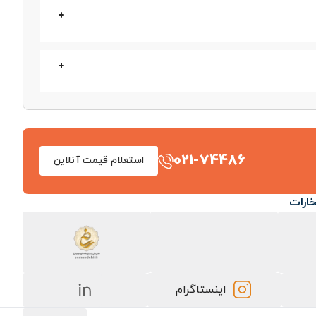
توضیح
شاخه ۱۲ متری، آج مارپیچ
شاخه ۱۲ متری، آج مارپیچ
این سایز با آج جناقی به‌صورت محدود تولید می‌شود
021-74486
استعلام قیمت آنلاین
پرکاربرد در سازه‌های مسکونی
خارات
تقاضای بالا برای اسکلت بتن‌آرمه
سایز مرجع برای ستون و تیر
اینستاگرام