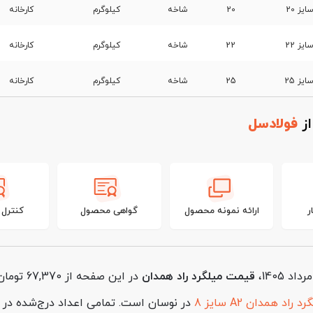
20
شاخه
کیلوگرم
کارخانه
22
شاخه
کیلوگرم
کارخانه
25
شاخه
کیلوگرم
کارخانه
از
فولادسل
ر
ارائه نمونه محصول
گواهی محصول
کنترل
قیمت میلگرد راد همدان
در این صفحه از 67,370 تومان برای
د راد همدان A2 سایز 8
در نوسان است. تمامی اعداد درج‌شده در ا