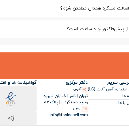
متر)
گرید
قیمت هر شاخه (تومان)
 اصالت میلگرد همدان مطمئن شوم؟
297,517
A2
ار پیش‌فاکتور چند ساعت است؟
424,452
A2
A3
تماس بگیرید
642,675
A3
رسی سریع
دفتر مرکزی
گواهینامه ها و افت
اعتباری آهن آلات (LC)
آدرس
909,495
A3
تهران | ظفر | خیابان شهید
ه ما
وحید دستگردی | پلاک 52
با ما
ایمیل
1,178,975
A3
info@fooladsell.com