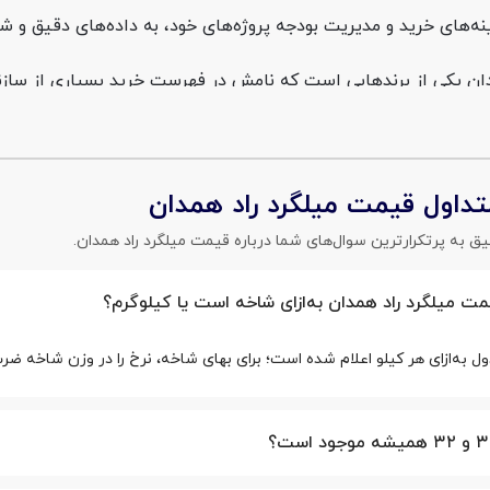
ینه‌های خرید و مدیریت بودجه پروژه‌های خود، به داده‌های دقیق و 
دان یکی از برندهایی است که نامش در فهرست خرید بسیاری از ساز
یلگرد از نظر استحکام کششی و تلرانس وزنی در رده محصولات مطمئن 
داول قیمت میلگرد راد همدان
ر همدان-ساوه این مزیت را ایجاد کرده است که کرایه حمل برای پروژه
یق به پرتکرارترین سوال‌های شما درباره قیمت میلگرد راد همدان.
مه، تازه‌ترین فهرست قیمت میلگرد راد همدان برای همه سایزها (به
شته، نکات مربوط به قیمت میلگرد راد همدان درب کارخانه و خرید م
 میلگرد راد همدان به‌ازای شاخه است یا کیلوگرم؟
د همدان می‌خوانید تا بتوانید با دید باز برای تأمین آرماتور پروژه خ
ول به‌ازای هر کیلو اعلام شده است؛ برای بهای شاخه، نرخ را در وزن شاخه ضر
ت میلگرد راد همدان