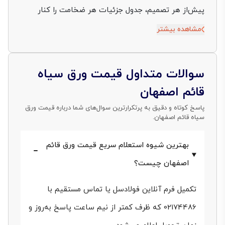
پیش‌از هر تصمیم، جدول جزئیات هر ضخامت را کنار
روندهای کوتاه‌مدت
قیمت ورق سیاه
قائم اصفهان در بازار
مشاهده بیشتر
ببینند. کارخانه قائم در حاشیه جنوب شرقی اصفهان ورق
سیاه را با تختال های ST37 و در محدوده ضخامت 10 تا
سوالات متداول قیمت ورق سیاه
100 میلی‌متر تولید می‌کند؛ ولی درحال‌حاضر پرتقاضاترین
قائم اصفهان
بازه آن ضخامت‌های 15 تا 30 میلی‌متر است که عموماً
پاسخ کوتاه و دقیق به پرتکرارترین سوال‌های شما درباره قیمت ورق
سیاه قائم اصفهان.
برای ساخت مخازن، ماشین‌آلات عمرانی و شاسی
تجهیزات سنگین راهی بازار می‌شوند. با ما همراه باشید.
بهترین شیوه استعلام سریع قیمت ورق قائم
اصفهان چیست؟
استعلام قیمت ورق سیاه قائم
اصفهان
تکمیل فرم آنلاین فولادسل یا تماس مستقیم با
02174486 که ظرف کمتر از نیم ساعت پاسخ به‌روز و
برای استعلام قیمت و ثبت سفارش مستقیم در فولادسل