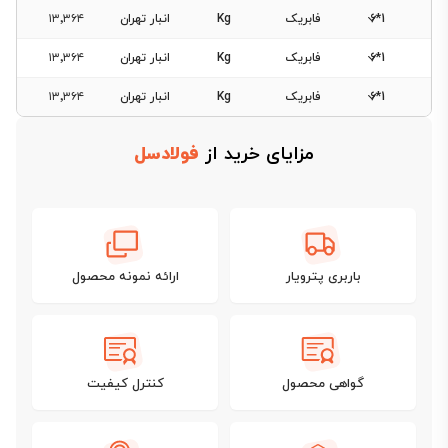
1*6
فابریک
Kg
انبار تهران
۱۳٬۳۶۴
1*6
فابریک
Kg
انبار تهران
۱۳٬۳۶۴
فیلتر
1*6
فابریک
Kg
انبار تهران
۱۳٬۳۶۴
محصولات
مزایای خرید از
فولادسل
فیلتری
برای
این
دسته‌بندی
وجود
باربری پترویار
ارائه نمونه محصول
ندارد.
گواهی محصول
کنترل کیفیت