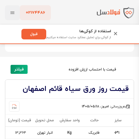
02174486
فولادسل
قیمت ورق سیاه
قیمت ورق سیاه قائم اصفهان
بستن
قیمت ورق سیاه قائم اصفهان
استفاده از کوکی‌ها
×
قبول
از کوکی برای تحلیل عملکرد سایت استفاده میکنیم
4 محصول
پاک کردن
فیلتر
قیمت با احتساب ارزش افزوده
قیمت روز ورق سیاه قائم اصفهان
به‌روزرسانی:
امروز، ۱۴۰۵/۰۵/۱۸
سایز
حالت
واحد سفارش
محل تحویل
قیمت (تومان)
1*6
فابریک
Kg
انبار تهران
۱۳٬۳۶۴