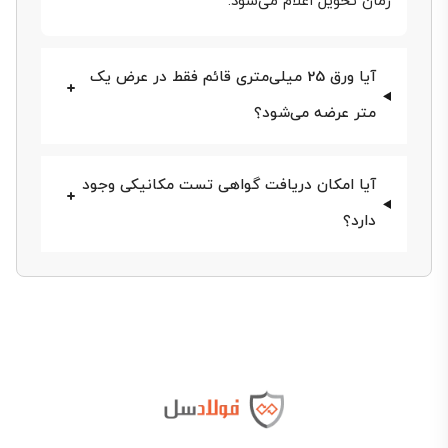
زمان تحویل اعلام می‌شود.
دو شیوه پیش روی شماست: یا فرم آنلاین استعلام قیمت
تکمیل شود تا کارشناسان ظرف کمتر از نیم ساعت با
آیا ورق 25 میلی‌متری قائم فقط در عرض یک
تماس تلفنی پاسخ بدهند یا خریدار با شماره 02174486
متر عرضه می‌شود؟
مستقیماً وارد مذاکره فنی و مالی می‌شود. در روز 27
اردیبهشت 1404، قیمت ورق سیاه قائم اصفهان برای هیچ
آیا امکان دریافت گواهی تست مکانیکی وجود
ضخامتی (15،20،25،30 میلی‌متر) اعلام نشده است؛ بنابراین
دارد؟
باید برای استعلام قیمت با کارشناسان فولادسل تماس
بگیرید.