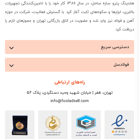
هلدینگ پترو سازه ساحل، در سال ۱۳۸۹ کار خود را با تامین‌کنندگی تجهیزات
بالابری، ابزارها و سکوه‌های ثابت آغاز کرد. با گسترش فعالیت، شرکت در حوزه
آهن و فولاد نیز وارد شد و عضویت در اتاق بازرگانی تهران و مجوزهای لازم را
دریافت کرد.
نمودار قیمت ورق قائم اصفهان
دسترسی سریع
پیگیری تغییرات هفتگی و ماهانه قیمت ورق سیاه قائم
فولادسل
اصفهان می‌تواند به شما در تصمیم‌گیری برای خرید این
راه‌های ارتباطی
ورق‌های نسبتاً کمیاب در بازار کمک کند. نمودار قیمت ورق
تهران، ظفر | خیابان شهید وحید دستگردی، پلاک ۵۲
سیاه برای ضخامت‌های اصلی روی صفحه قیمت فولادسل
info@fooladsell.com
به‌روز می‌شود و امکان مقایسه با میانگین قیمت کشوری
را هم فراهم می‌کند تا خریدار ببیند کدام ضخامت در کدام
هفته فاصله مثبت یا منفی از بازار گرفته است.