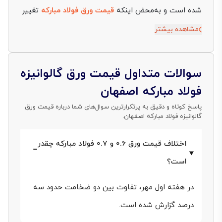
شده است و به‌محض اینکه
قیمت ورق فولاد مبارکه
تغییر
می‌کند، اغلب کارخانه‌های کوچک‌تر نیز فاصله قیمتی خود
مشاهده بیشتر
را با آن تنظیم می‌کنند. از سوی‌ دیگر، حجم بالای عرضه
سالانه این مجتمع باعث شده تا نوسان‌های روزانه نرخ ارز
سوالات متداول قیمت ورق گالوانیزه
و فلز روی به‌سرعت در لیست قیمت‌ها منعکس شود و
فولاد مبارکه اصفهان
خریداران برای جلوگیری از افزایش هزینه پروژه، ناچار به
پاسخ کوتاه و دقیق به پرتکرارترین سوال‌های شما درباره قیمت ورق
گالوانیزه فولاد مبارکه اصفهان.
رصد لحظه‌ای بازار باشند. در ادامه، تازه‌ترین بازه‌های
قیمتی 18 مرداد 1405، روند نمودار قیمت و عوامل اثرگذار بر
اختلاف قیمت ورق 0.6 و 0.7 فولاد مبارکه چقدر
بهای هر کیلو ورق گالوانیزه فولاد اصفهان را بررسی
است؟
می‌کنیم تا بازار ورق گالوانیزه ایران را بهتر بشناسید.
در هفته اول مهر، تفاوت بین دو ضخامت حدود سه
درصد گزارش شده است.