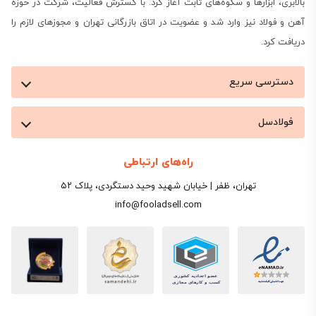
بالابری، ابزارها و سکوه‌های ثابت آغاز کرد. با گسترش فعالیت، شرکت در حوزه
مالیات بر ارزش افزوده درج شده‌اند.
آهن و فولاد نیز وارد شد و عضویت در اتاق بازرگانی تهران و مجوزهای لازم را
دریافت کرد.
ضخامت (میلی‌متر)
بازه قی
دسترسی سریع
3,636
۰٫۵
فولادسل
۰٫۵۸
راه‌های ارتباطی
۰٫۶
تهران، ظفر | خیابان شهید وحید دستگردی، پلاک ۵۲
info@fooladsell.com
۰٫۷
۰٫۸
۰٫۹