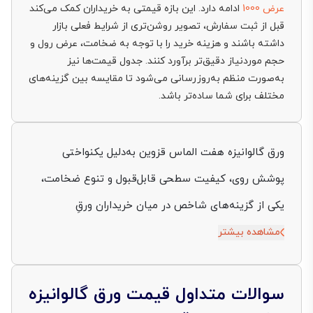
عرض 1000
ادامه دارد. این بازه قیمتی به خریداران کمک می‌کند
قبل از ثبت سفارش، تصویر روشن‌تری از شرایط فعلی بازار
داشته باشند و هزینه خرید را با توجه به ضخامت، عرض رول و
حجم موردنیاز دقیق‌تر برآورد کنند. جدول قیمت‌ها نیز
به‌صورت منظم به‌روزرسانی می‌شود تا مقایسه بین گزینه‌های
مختلف برای شما ساده‌تر باشد.
ورق گالوانیزه هفت الماس قزوین به‌دلیل یکنواختی
پوشش روی، کیفیت سطحی قابل‌قبول و تنوع ضخامت،
یکی از گزینه‌های شاخص در میان خریداران ورقِ
پوشش‌دار در ایران به شمار می‌آید. از سقف‌های ساندویچ
مشاهده بیشتر
پانل گرفته تا کانال‌سازی تهویه، هر جا پای دوام در برابر
رطوبت و هزینه منطقی در میان باشد، نام هفت الماس
سوالات متداول قیمت ورق گالوانیزه
به‌عنوان یک برند «اقتصادی اما مطمئن» مطرح است. با