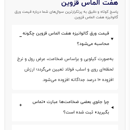
هفت الماس قزوین
وجود این مزایا، قیمت ورق گالوانیزه هفت الماس قزوین
پاسخ کوتاه و دقیق به پرتکرارترین سوال‌های شما درباره قیمت ورق
گالوانیزه هفت الماس قزوین.
تابع پارامترهای زیادی است؛ به‌همین‌دلیل لیست قیمت
روز ورق گالوانیزه هفت الماس از طرف کارخانه در بازه‌های
قیمت ورق گالوانیزه هفت الماس قزوین چگونه
بسیار کوتاه به‌روز می‌شود.
محاسبه می‌شود؟
دانستن آخرین بازه‌های
قیمت ورق گالوانیزه
شرکت هفت
به‌صورت کیلویی و براساس ضخامت، عرض رول و نرخ
الماس پیش‌از ثبت سفارش، هم بودجه پروژۀ شما را
لحظه‌ای روی و اسلب فولاد تعیین می‌گردد؛ ارزش
افزوده ۱۰ درصد جداگانه افزوده می‌شود.
قابل‌کنترل می‌کند و هم جلوی تأخیر ناشی از کسری اعتبار
را می‌گیرد. در ادامه، تازه‌ترین جدول قیمت ورق هفت
چرا جلوی بعضی ضخامت‌ها عبارت «تماس
الماس در 15 مرداد 1405 و جزئیات عوامل اثرگذار بر بهای
بگیرید» ثبت شده است؟
این ورق را مرور می‌کنیم. با ما همراه باشید.