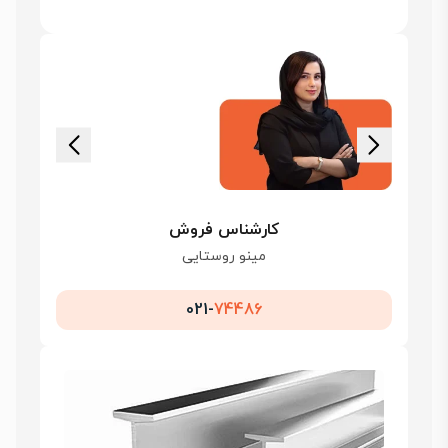
کارشناس فروش
مینو روستایی
021-
74486