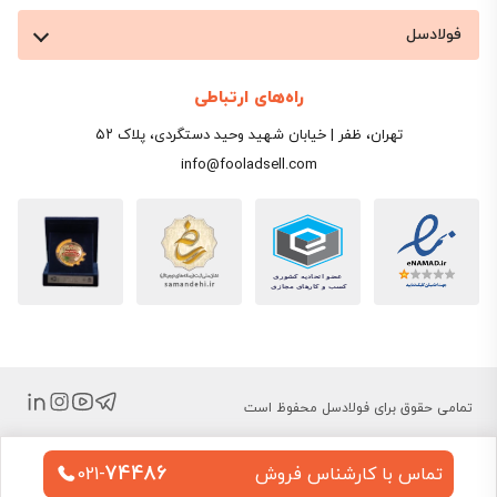
فولادسل
راه‌های ارتباطی
تهران، ظفر | خیابان شهید وحید دستگردی، پلاک ۵۲
info@fooladsell.com
تمامی حقوق برای فولادسل محفوظ است
74486
تماس با کارشناس فروش
021-