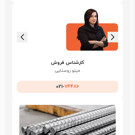
کارشناس فروش
مینو روستایی
021-
74486