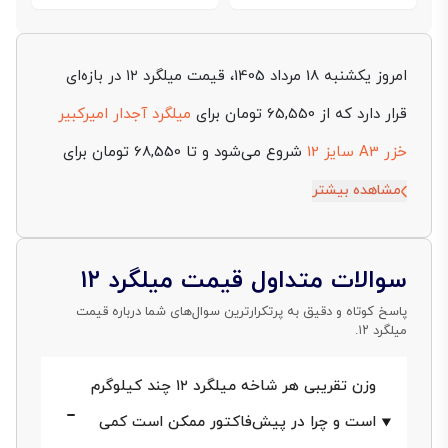
امروز یکشنبه 18 مرداد 1405، قیمت میلگرد ۱۲ در بازه‌ای
قرار دارد که از 65,550 تومان برای
میلگرد آجدار امیرکبیر
خزر A3 سایز 12
شروع می‌شود و تا 68,550 تومان برای
میلگرد پردیس آذربایجان A3 سایز 12
ادامه پیدا می‌کند.
مشاهده بیشتر
مبنای نمایش نرخ‌ها در این صفحه بدون مالیات و برای هر
کیلوگرم است. همچنین اعداد به‌صورت روزانه بر اساس
سوالات متداول قیمت میلگرد ۱۲
آخرین تغییرات بازار، موجودی کارخانه‌ها و شرایط عرضه
پاسخ کوتاه و دقیق به پرتکرارترین سوال‌های شما درباره قیمت
میلگرد ۱۲.
به‌روزرسانی می‌شوند.
وزن تقریبی هر شاخه میلگرد ۱۲ چند کیلوگرم
قیمت میلگرد ۱۲ معمولاً تحت تأثیر عواملی مثل نوع گرید،
است و چرا در پیش‌فاکتور ممکن است کمی
ساده یا آجدار بودن محصول، برند تولیدکننده، وزن هر