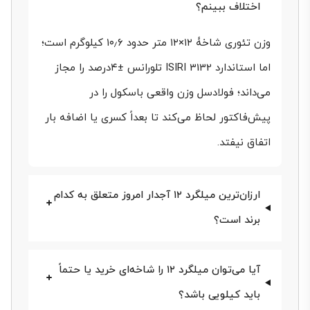
اختلاف ببینم؟
شاخه، کیفیت نورد و فاصله محل تحویل از کارخانه تغییر
می‌کند. به همین دلیل، ممکن است دو محصول با سایز
وزن تئوری شاخۀ ۱۲×۱۲ متر حدود ۱۰٫۶ کیلوگرم است؛
یکسان، اختلاف قیمت محسوسی داشته باشند و بررسی
اما استاندارد ISIRI 3132 تلورانس ±۴درصد را مجاز
می‌داند؛ فولادسل وزن واقعی باسکول را در
مشخصات فنی در کنار نرخ روز، تصمیم‌گیری را دقیق‌تر
پیش‌فاکتور لحاظ می‌کند تا بعداً کسری یا اضافه بار
کند. در این سایز، هم میلگردهای A2 و هم A3 در بازار
اتفاق نیفتد.
عرضه می‌شوند و هرکدام بسته به نوع مصرف، در بازه
قیمتی متفاوتی قرار می‌گیرند.
ارزان‌ترین میلگرد ۱۲ آجدار امروز متعلق به کدام
میلگرد ۱۲ میلی‌متری، ستون فقرات بسیاری از سازه‌های
برند است؟
بتنی متوسط (دیوار برشی، تیرچه بلوک، فونداسیون‌های
نواری و ستون‌های با مقطع سبک) است و هر نوسان
آیا می‌توان میلگرد ۱۲ را شاخه‌ای خرید یا حتماً
قیمتی در این سایز می‌تواند بودجۀ پروژه‌های عمرانی را
باید کیلویی باشد؟