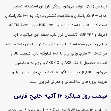
ترمکس (QST) تولید می‌شود. ویژگی بارز آن استحکام تسلیم
حدود ۴۰۰ مگاپاسکال و مقاومت کششی نزدیک به ۶۰۰ مگاپاسکال
است که مطابق با استانداردهای ISIRI 3132 ایران، ASTM A615
آمریکا و BS4449 انگلستان قرار دارد. سطح این میلگرد با آج
جناغی طراحی شده است تا چسبندگی بیشتری با بتن داشته باشد.
هر شاخه ۱۲ متری وزنی برابر با 18.6 کیلوگرم دارد. کیفیت بالا و
اصالت محصول با حک AKS یا AKS CO بر روی بدنه تضمین
می‌شود. اطلاع از قیمت میلگرد 16 آتیه خلیج فارس برای برآورد
هزینه پروژه‌های ساختمانی و عمرانی ضروری است.
قیمت روز میلگرد 16 آتیه خلیج فارس
در تاریخ 16 مرداد 1405، قیمت میلگرد 16 آتیه خلیج فارس حدود