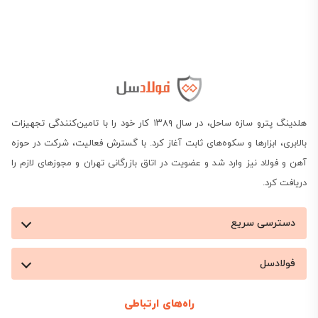
وزن دارد؛ بنابراین هر هزار تومان تغییر در قیمت کیلویی،
چیزی نزدیک به هجده هزار تومان روی بهای یک شاخه اثر
می‌گذارد و در یک بار بزرگ، رقم اختلاف قیمت یک تن
میلگرد 16 می‌تواند به چند صد هزار تومان برسد.
اختلاف قیمت میلگرد 16 امروز میان ارزان‌ترین و گران‌ترین
هلدینگ پترو سازه ساحل، در سال ۱۳۸۹ کار خود را با تامین‌کنندگی تجهیزات
برند، بیش‌از سه هزار و دویست تومان در هر کیلوگرم
بالابری، ابزارها و سکوه‌های ثابت آغاز کرد. با گسترش فعالیت، شرکت در حوزه
آهن و فولاد نیز وارد شد و عضویت در اتاق بازرگانی تهران و مجوزهای لازم را
است؛ عددی که در خرید انبوه مرز سود و زیان پروژه را
دریافت کرد.
تعیین می‌کند. در ادامه، قیمت میلگرد ۱۶ رسمی کارخانه‌ها
دسترسی سریع
در 1405/05/16 را با جزئیات فنی و تحلیلی فراهم می‌کنیم
تا پیش‌از ثبت سفارش در فولادسل، دید روشنی از کف و
فولادسل
سقف بازار داشته باشید. با ما همراه باشید.
راه‌های ارتباطی