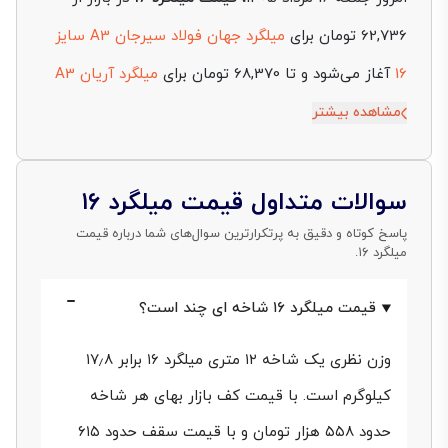
62,736 تومان برای
میلگرد جهان فولاد سیرجان A3 سایز
16
آغاز می‌شود و تا 68,370 تومان برای
میلگرد آریان A3
سایز 16
ادامه دارد. ارقام نمایش‌داده‌شده بر پایه قیمت هر
مشاهده بیشتر
کیلوگرم از این محصول و بدون احتساب مالیات هستند و
با تغییرات لحظه‌ای بازار، موجودی کارخانه‌ها و شرایط
سوالات متداول قیمت میلگرد ۱۶
عرضه به‌روزرسانی می‌شوند تا تصویر دقیقی از بازه واقعی
پاسخ کوتاه و دقیق به پرتکرارترین سوال‌های شما درباره قیمت
میلگرد ۱۶.
خرید در اختیار شما قرار بگیرد.
قیمت میلگرد ۱۶ شاخه ای چند است؟
قیمت میلگرد 16 معمولا تحت تاثیر عواملی مثل کارخانه
تولیدکننده، گرید محصول، نوع آج، وزن استاندارد شاخه،
وزن نظری یک شاخه ۱۲ متری میلگرد ۱۶ برابر ۱۷٫۸
کیفیت نورد و هزینه حمل تا محل تحویل تغییر می‌کند. در
کیلوگرم است. با قیمت کف بازار بهای هر شاخه
این سایز، میلگردهای آجدار A3 سهم اصلی بازار را دارند و
حدود ۵۵۸ هزار تومان و با قیمت سقف حدود ۶۱۵