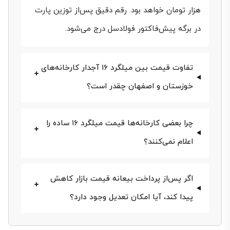
به دلیل کاربرد گسترده در ستون‌ها، تیرها، فونداسیون و
هزار تومان خواهد بود. رقم دقیق پس‌از توزین پارت
در برگه پیش‌فاکتور فولادسل درج می‌شود.
بخش‌های باربر سازه، حتی اختلاف‌های جزئی در نرخ هر
کیلو می‌تواند روی بودجه نهایی پروژه اثر قابل توجهی
تفاوت قیمت بین میلگرد ۱۶ آجدار کارخانه‌های
بگذارد. به همین دلیل، بررسی مشخصات فنی کنار قیمت
خوزستان و اصفهان چقدر است؟
روز، برای انتخاب دقیق‌تر اهمیت زیادی دارد.
میلگرد شانزده میلی‌متری، ستون اصلی باربر در اسکلت
چرا بعضی کارخانه‌ها قیمت میلگرد ۱۶ ساده را
بیشتر پروژه‌های مسکونی و صنعتی ایران است. این سایز،
اعلام نمی‌کنند؟
مرز تغییر آرایش شبکه آرماتور از «کلاس سبک» به
«کلاس نیمه‌سنگین» به حساب می‌آید و کوچک‌ترین تغییر
اگر پس‌از پرداخت بیعانه قیمت بازار کاهش
در نرخ آن، بودجه بتن‌ریزی طبقات، تیرها و شمعها را زیر و
پیدا کند، آیا امکان تعدیل وجود دارد؟
رو می‌کند. هر شاخه ۱۲ متری میلگرد ۱۶ حدود 17.8 کیلوگرم