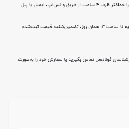
کارشناسان فولادسل (۰۲۱۷۴۴۸۶، داخلی ۱۰۸) پیش‌فاکتور رسمی شامل قیمت میلگرد ۱۸ اصفهان همان روز، هزینه حمل و مالیات را حداکثر ظرف ۴ ساعت از طریق واتس‌اپ، ایمیل یا پنل
امکان پرداخت نقدی از درگاه بانکی یا خرید اعتباری میلگرد با گشایش LC ریالی وجود دارد. در صورت انتخاب پرداخت نقدی، تسویه تا ساعت ۱۳ همان روز، تضمین‌کننده قیمت ثبت‌شده
ب آهن اصفهان A3 سایز 18 با کارشناسان فولادسل تماس بگیرید یا سفارش خود را به‌صورت