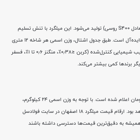
میلگرد آجدار ذوب آهن اصفهان A3 سایز 18 با قطر اسمی ۱۸ میلی‌متر و آج جناغی، مطابق استاندارد ISIRI 3132 و GOST 5781 (معادل S400 روسی) تولید می‌شود. این میلگرد با تنش تسلیم
حداقل ۴۰۰ مگاپاسکال و تنش کششی حدود ۶۰۰ مگاپاسکال، برای ستون‌ها و دیوارهای برشی در سازه‌های صنعتی و عمرانی گزینه‌ای ایده‌آل است. طبق جدول اشتال، وزن اسمی هر شاخه ۱۲ متری
حدود ۲۴ کیلوگرم است (۲ کیلوگرم بر هر متر طول) و علامت برجسته «ESCO IRAN» و کد ذوب بر بدنه محصول حک شده است. ترکیب شیمیایی کنترل‌شده (کربن ≤۰٫۳۸٪، منگنز ۰٫۶ تا ۱٪، فسفر
در جدیدترین به‌روزرسانی فولادسل (1405/05/14)، قیمت میلگرد ۱۸ اصفهان امروز برای هر کیلوگرم بدون احتساب مالیات، 65,460 تومان اعلام شده است. با توجه به وزن اسمی ۲۴ کیلوگرم،
قیمت هر شاخه میلگرد ۱۸ اصفهان نزدیک به 1,571,040 تومان (بدون مالیات) و با احتساب ۱۰درصد VAT، حدود 1,728,144 تومان خواهد بود. ارقام قیمت میلگرد ۱۸ اصفهان در سایت فولادسل
ان همیشه به دقیق‌ترین قیمت‌ها دسترسی داشته باشند