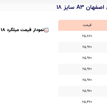
 A3 سایز 18
قیمت
نمودار قیمت میلگرد 18 اصفهان
65,860
65,960
65,960
65,960
65,960
65,960
65,460