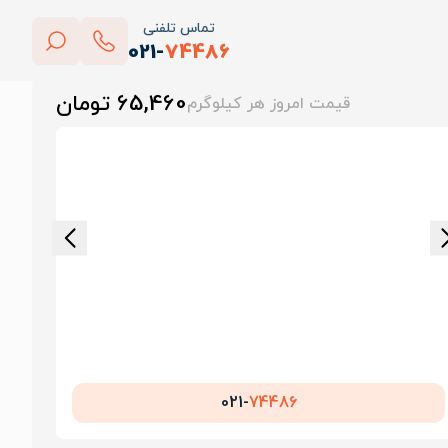
تماس تلفنی
021-
74486
بستن
65,460 تومان
قیمت امروز هر کیلوگرم
پاک کردن
021-
74486