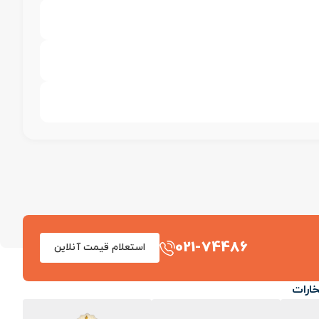
021-74486
استعلام قیمت آنلاین
خارات