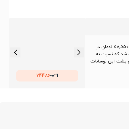
در بازار داخلی و جهانی، قیمت میلگرد 18 اصفهان گرید A3 از 58,550 تومان در
ردار بود. میانگین قیمت این محصول در طول ماه حدود 62,455 تومان ثبت شد که نسبت به
ی پشت این نوسانات
74486
021-