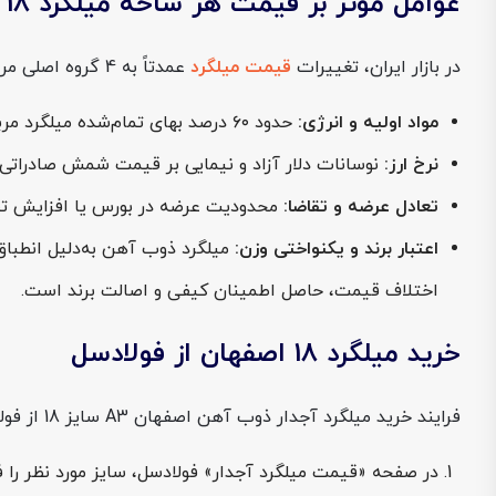
عوامل مؤثر بر قیمت هر شاخه میلگرد 18 اصفهان
در بازار ایران، تغییرات
قیمت میلگرد
عمدتاً به 4 گروه اصلی مرتبط است و قیمت میلگرد 18 اصفهان هم از همین عوامل تأثیر می‌گیرد:
مواد اولیه و انرژی:
حدود ۶۰ درصد بهای تمام‌شده میلگرد مربوط به هزینه سنگ‌آهن، فروآلیاژ و سوخت است؛ تغییرات نرخ گاز یا قراضه مستقیماً به قیمت نهایی انتقال می‌یابد.
نرخ ارز:
نوسانات دلار آزاد و نیمایی بر قیمت شمش صادراتی و داخلی اثر می‌گذارد؛ هر هزار تومان
تعادل عرضه و تقاضا:
محدودیت عرضه در بورس یا افزایش تقا
اعتبار برند و یکنواختی وزن:
اختلاف قیمت، حاصل اطمینان کیفی و اصالت برند است.
خرید میلگرد 18 اصفهان از فولادسل
فرایند خرید میلگرد آجدار ذوب آهن اصفهان A3 سایز 18 از فولادسل، کاملاً آنلاین، ساده و قابل‌پیگیری است:
در صفحه «قیمت میلگرد آجدار» فولادسل، سایز مورد نظر را 