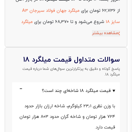
از 62,736 تومان برای
میلگرد جهان فولاد سیرجان A3
سایز 18
شروع می‌شود و تا 68,370 تومان برای
میلگرد
آریان A3 سایز 18
نوسان دارد. این نرخ‌ها به‌صورت روزانه،
مشاهده بیشتر
بر پایه قیمت هر کیلوگرم و بدون مالیات محاسبه شده‌اند
تا شما بتوانید در هر لحظه، برآورد دقیق‌تری از بودجه‌بندی
سوالات متداول قیمت میلگرد 18
خرید پروژه‌های خود داشته باشید.
پاسخ کوتاه و دقیق به پرتکرارترین سوال‌های شما درباره قیمت
میلگرد 18.
قیمت میلگرد ۱۸ به دلیل کاربرد تخصصی در سازه‌های
قیمت میلگرد ۱۸ شاخه‌ای چند است؟
سنگین، فونداسیون‌های حجیم و تیرهای اصلی با باربری
بالا، مستقیماً تحت تأثیر کیفیت شمش مصرفی،
با وزن نظری ۲۳٫۱ کیلوگرم، شاخه ارزان بازار حدود
استانداردهای نورد (A3) و هزینه لجستیک قرار دارد. از
۷۲۴ هزار تومان و شاخه گران حدود ۸۰۳ هزار تومان
آنجا که وزن هر شاخه در سایز ۱۸ نسبت به سایزهای
قیمت دارد.