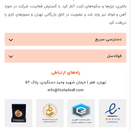
وزن دارد. به‌همین‌دلیل، تغییر حتی هزار تومان در
قیمت
بالابری، ابزارها و سکوه‌های ثابت آغاز کرد. با گسترش فعالیت، شرکت در حوزه
میلگرد ۱۸
برای هر کیلو، بیش‌از ۲۳ هزار تومان روی بهای
آهن و فولاد نیز وارد شد و عضویت در اتاق بازرگانی تهران و مجوزهای لازم را
یک شاخه و چیزی در حدود نیم میلیون تومان روی یک
دریافت کرد.
تریلی ۲۴ تنی تأثیر می‌گذارد. بررسی تابلو معاملات 16
دسترسی سریع
مرداد 1405 نشان می‌دهد فاصله بین ارزان‌ترین و گران‌ترین
میلگرد ۱۸ بازار، سه‌ هزار و چهارصد تومان در هر کیلو
فولادسل
است؛ اختلافی که برای پروژه‌ای با مصرف صد تُن، می‌تواند
راه‌های ارتباطی
بودجه را صد میلیون تومان جا‌به‌جا کند. در این گزارش،
تهران، ظفر | خیابان شهید وحید دستگردی، پلاک ۵۲
تازه‌ترین قیمت میلگرد 18 امروز کارخانه‌ها، تحلیل نمودار
info@fooladsell.com
نوسان، روش‌های استعلام و خرید از فولادسل گردآوری
شده است تا پیش‌از بستن قرارداد، تصویری شفاف از بازار
امروز برای
قیمت میلگرد
علی الخصوص هر شاخه میلگرد