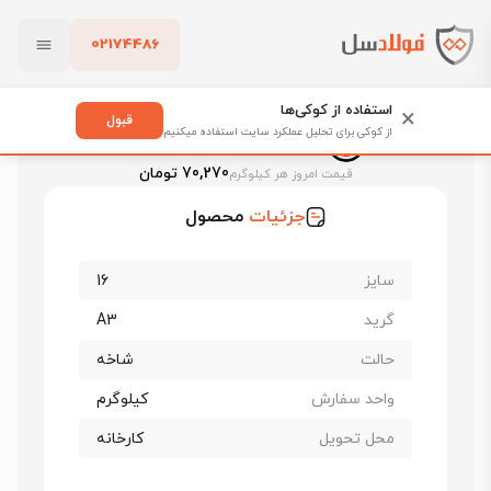
02174486
فولادسل
قیمت میلگرد
قیمت میلگرد راد همدان
بستن
قیمت میلگرد 16 راد همدان
استفاده از کوکی‌ها
×
قبول
از کوکی برای تحلیل عملکرد سایت استفاده میکنیم
قیمت میلگرد 16 راد همدان
پاک کردن
70,270 تومان
قیمت امروز هر کیلوگرم
جزئیات
محصول
سایز
16
گرید
A3
حالت
شاخه
واحد سفارش
کیلوگرم
محل تحویل
کارخانه