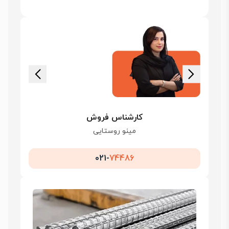
کارشناس فروش
مینو روستایی
021-
74486