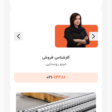
کارشناس فروش
مینو روستایی
021-
74486