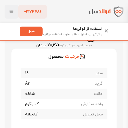
02174486
فولادسل
قیمت میلگرد
قیمت میلگرد راد همدان
بستن
قیمت میلگرد 18 راد همدان
استفاده از کوکی‌ها
×
قبول
از کوکی برای تحلیل عملکرد سایت استفاده میکنیم
قیمت میلگرد 18 راد همدان
پاک کردن
70,270 تومان
قیمت امروز هر کیلوگرم
جزئیات
محصول
سایز
18
گرید
A3
حالت
شاخه
واحد سفارش
کیلوگرم
محل تحویل
کارخانه