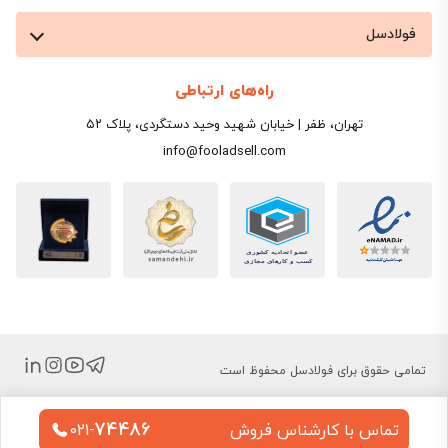
فولادسل
راه‌های ارتباطی
تهران، ظفر | خیابان شهید وحید دستگردی، پلاک ۵۲
info@fooladsell.com
تمامی حقوق برای فولادسل محفوظ است
74486
تماس با کارشناس فروش
021-