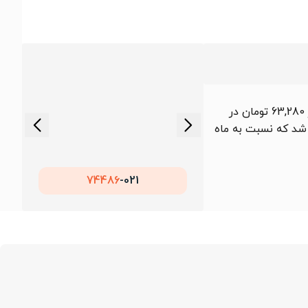
در بازار داخلی و جهانی، قیمت میلگرد 18 سیرجان گرید A3 از 63,280 تومان در
خوردار بود. میانگین قیمت این محصول در طول ماه حدود 66,045 تومان ثبت شد که نسبت به ماه
74486
021-