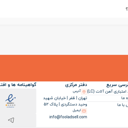
رسی سریع
دفتر مرکزی
گواهینامه ها و افت
اعتباری آهن آلات (LC)
آدرس
تهران | ظفر | خیابان شهید
ه ما
وحید دستگردی | پلاک 52
با ما
ایمیل
info@fooladsell.com