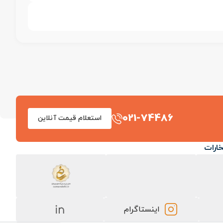
021-74486
استعلام قیمت آنلاین
خارات
اینستاگرام