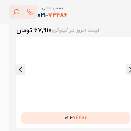
تماس تلفنی
021-
74486
بستن
67,910 تومان
قیمت امروز هر کیلوگرم
پاک کردن
021-
74486