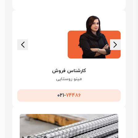
کارشناس فروش
مینو روستایی
021-
74486