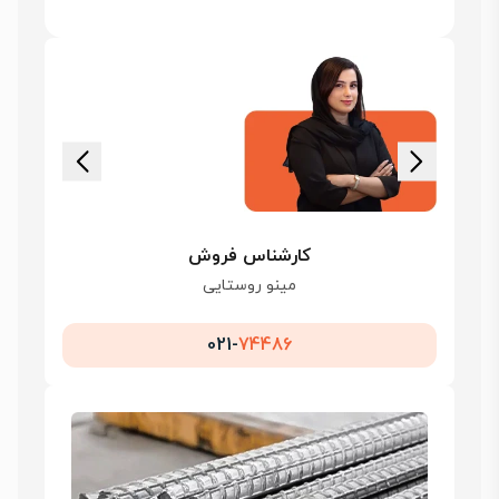
کارشناس فروش
مینو روستایی
021-
74486