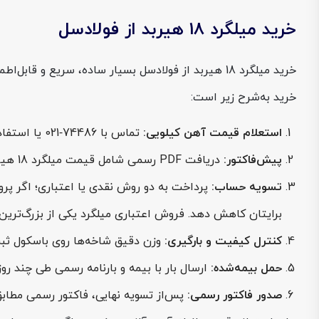
خرید میلگرد 18 هیربد از فولادسل
خرید به‌شرح زیر است:
استعلام قیمت آهن کیلویی:
تماس با 74486‑021 یا استفاده از فرم «استعلام سریع قیمت» سایت برای اطلاع از قیمت میلگرد 18 هیربد امروز؛ اعلام سایز، تناژ و مقصد تخلیه.
پیش‌فاکتور:
دریافت PDF رسمی شامل قیمت میلگرد 18 هیربد به همراه کرایه حمل و VAT.
تسویه حساب:
برایتان کاهش دهد. فروش اعتباری میلگرد یکی از بزرگ‌ترین 
کنترل کیفیت و بارگیری:
وزن دقیق شاخه‌ها روی باسکول ثبت شده و بندیل
حمل بیمه‌شده:
ارسال بار با بیمه و بارنامه رسمی طی چند روز
صدور فاکتور رسمی:
پس‌از تسویه نهایی، فاکتور رسمی مطاب