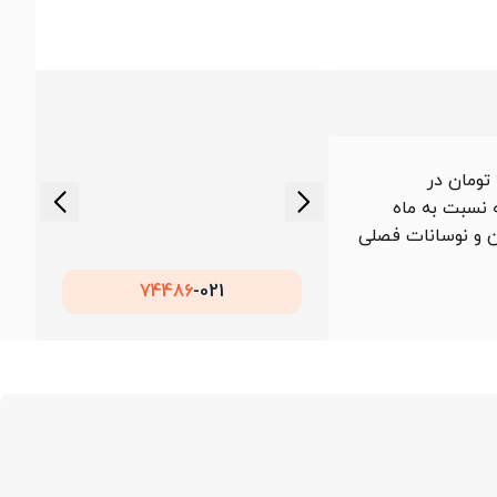
در ماه منتهی به 1405/05/17 با توجه به نوسانات قیمت آهن در بازار داخلی و جهانی، قیمت میلگرد 18 هیربد گرید A3 از 63,450 تومان در
 این محصول در طول ماه 64,680 تومان ثبت شد که نسبت به ماه
ن و نوسانات فصلی
74486
021-