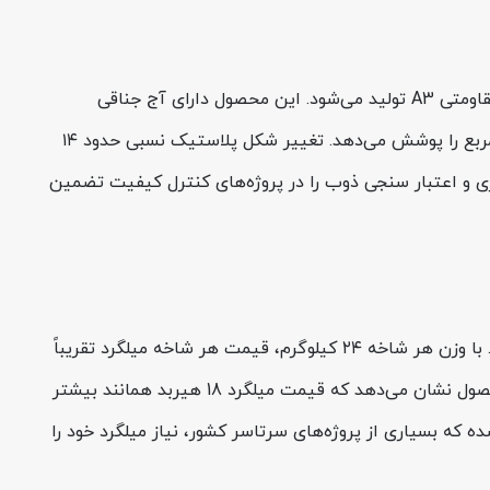
میلگرد هیربد A3 سایز 18، یکی از پرکاربردترین محصولات صنایع فولاد هیربد زرندیه است که با استاندارد ملی ISIRI 3132 و گرید مقاومتی A3 تولید می‌شود. این محصول دارای آج جناقی
(هفت‌و‌هشتی) بوده و از نظر مکانیکی، تنش تسلیم ۴۰۰۰ کیلوگرم بر سانتی‌متر مربع و تنش گسیختگی ۶۰۰۰ کیلوگرم بر سانتی‌متر مربع را پوشش می‌دهد. تغییر شکل پلاستیک نسبی حدود ۱۴
ی HIRBOD + Heat No روی هر شاخه حک می‌شود که رهگیری و اعتبار سنجی ذوب را در پروژه‌های کنترل کیفیت تضمین
طبق جدیدترین جدول فولادسل (شنبه 17 مرداد 1405 )، قیمت میلگرد 18 هیربد برای هر کیلو معادل 65,010 تومان بدون مالیات است. با وزن هر شاخه ۲۴ کیلوگرم، قیمت هر شاخه میلگرد تقریباً
1,560,240 هزار تومان (بدون VAT) و حدود 1,716,264 هزار تومان با احتساب مالیات ۱۰ درصدی است. بررسی روند یک‌هفته‌ای این محصول نشان می‌دهد که قیمت میلگرد 18 هیربد همانند بیشتر
 که بسیاری از پروژه‌های سرتاسر کشور، نیاز میلگرد خود را