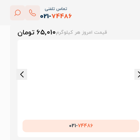
تماس تلفنی
021-
74486
بستن
65,010 تومان
قیمت امروز هر کیلوگرم
پاک کردن
021-
74486