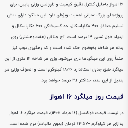
16 اهواز به‌دلیل کنترل دقیق کیفیت و تلورانس وزنی پایین، برای
پروژه‌های بزرگ عمرانی اهمیت ویژه‌ای دارد. این میلگرد دارای تنش
تسلیم حداقل ۴۰۰ مگاپاسکال، حد گسیختگی ۶۰۰ مگاپاسکال و
ازدیاد طول نسبی ۱۴ درصد است. آج جناقی (هفت‌و‌هشتی) روی
بدنه هر شاخه به‌وضوح حک شده است و کد رهگیری ذوب نیز
حتماً روی این میلگردها درج می‌شود. وزن هر شاخه ۱۲ متری از این
میلگرد طبق جدول استاندارد ۱۸٫۹۶ کیلوگرم است و انحراف وزنی هر
بندیل از این عدد، حداکثر ±۳ درصد خواهد بود.
قیمت روز میلگرد 16 اهواز
در لیست قیمت فولادسل (16 مرداد 1405)، قیمت میلگرد 16 اهواز
به‌ازای هر کیلوگرم 64,570 تومان (بدون مالیات) درج شده است.