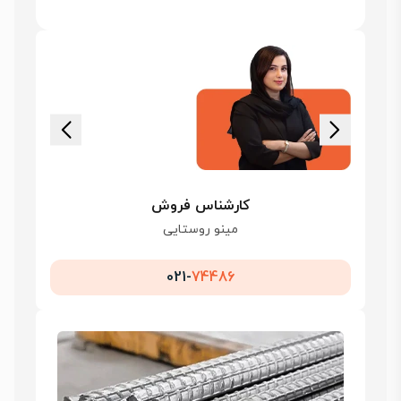
کارشناس فروش
مینو روستایی
021-
74486