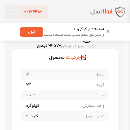
02174486
فولادسل
قیمت میلگرد
قیمت میلگرد گروه ملی اهواز
بستن
قیمت میلگرد ۱۶ اهواز
استفاده از کوکی‌ها
×
قبول
از کوکی برای تحلیل عملکرد سایت استفاده میکنیم
قیمت میلگرد ۱۶ اهواز
پاک کردن
64,570 تومان
قیمت امروز هر کیلوگرم
جزئیات
محصول
سایز
16
گرید
A3
حالت
شاخه
واحد سفارش
کیلوگرم
محل تحویل
کارخانه