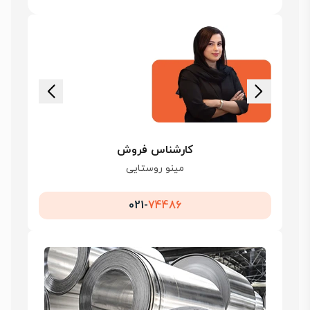
کارشناس فروش
مینو روستایی
021-
74486