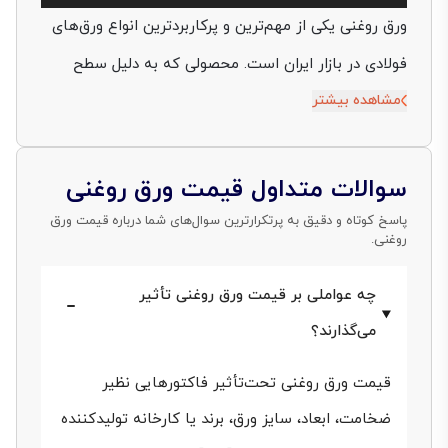
صوت
ورق روغنی یکی از مهم‌ترین و پرکاربردترین انواع ورق‌های
فولادی در بازار ایران است. محصولی که به دلیل سطح
مشاهده بیشتر
صاف، کیفیت بالا، دقت در ضخامت و قابلیت شکل‌پذیری،
در صنایع مختلفی مثل خودروسازی، لوازم خانگی، تابلو
برق، کابینت‌سازی و ساخت تجهیزات صنعتی، نقشی
سوالات متداول قیمت ورق روغنی
کلیدی ایفا می‌کند و بازار خرید و فروش آن همواره داغ
پاسخ کوتاه و دقیق به پرتکرارترین سوال‌های شما درباره قیمت ورق
روغنی.
است. همین تقاضای بالا در کنار نوسانات قیمتی باعث
شده که اطلاع از قیمت ورق روغنی برای خریداران،
چه عواملی بر قیمت ورق روغنی تأثیر
تولیدکنندگان و انبارداران از اهمیت بالایی برخوردار باشد.
می‌گذارند؟
در ادامه به زیر و بم بازار این محصول پرکاربرد می‌پردازیم و
قیمت ورق روغنی تحت‌تأثیر فاکتورهایی نظیر
به مواردی مثل قیمت ورق روغنی ۱.۲۵ میل، قیمت ورق
ضخامت، ابعاد، سایز ورق، برند یا کارخانه تولیدکننده