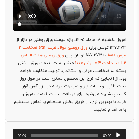
امروز یکشنبه 18 مرداد 1405، بازه
قیمت ورق روغنی
در بازار از
137,273 تومان برای
ورق روغنی فولاد غرب st12 ضخامت 2
عرض 1000
تا 157,273 تومان برای
ورق روغنی هفت الماس
st12 ضخامت 0.4 عرض 1000
متغیر است. قیمت ورق روغنی
بسته به ضخامت، عرض و استاندارد تولید، متفاوت خواهد
بود. از آنجایی که نرخ این محصول ممکن است در طول روز
تحت تأثیر نوسانات ارز و تغییرات عرضه در بازار آهن قرار
گیرد، پیشنهاد می‌شود برای دریافت لیست قیمت به‌روز و
خرید با بهترین نرخ، از طریق بخش استعلام یا تماس مستقیم
با ما اقدام نمایید.
پخش‌کننده
00:00
00:00