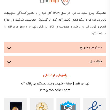
هلدینگ پترو سازه ساحل، در سال ۱۳۸۹ کار خود را با تامین‌کنندگی تجهیزات
بالابری، ابزارها و سکوه‌های ثابت آغاز کرد. با گسترش فعالیت، شرکت در حوزه
آهن و فولاد نیز وارد شد و عضویت در اتاق بازرگانی تهران و مجوزهای لازم را
دریافت کرد.
لیست قیمت ورق روغنی و انواع آن
در بازار ایران
دسترسی سریع
فولادسل
ورق روغنی (Cold Rolled Sheet) یکی از پرکاربردترین
محصولات فولادیست که از طریق نورد سرد تولید می‌شود.
راه‌های ارتباطی
در این فرآیند، ورق فولادی پس از نورد گرم، تحت عملیات
تهران، ظفر | خیابان شهید وحید دستگردی، پلاک ۵۲
نورد سرد قرار می‌گیرد تا به ضخامت مورد نظر برسد و
info@fooladsell.com
سطحی صاف، براق و بدون اکسید داشته باشد. بنابراین
اطلاع از قیمت ورق روغنی، برای آن دسته از پروژه‌هایی که