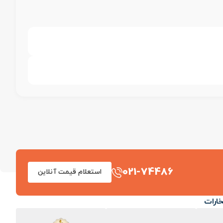
021-74486
استعلام قیمت آنلاین
خارات