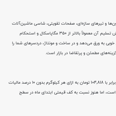
ر جدی است؛ مثل ستون‌ها و تیرهای سازه‌ای، صفحات تقویتی، شاسی ماشین‌آلات
سنگین و سازه‌های صنعتی. این ورق در رده فولادهای آلیاژی گروه ST52 (نزدیک به گریدهای S355 اروپایی) قرار می‌گیرد؛ یعنی تنش تسلیم آن معمولاً بالاتر از ۳۵۰ مگاپاسکال و استحکام
جوش‌پذیری خوبی به ورق می‌دهد و در ساخت و مونتاژ، دردسرهای شما را
در حال حاضر و بر اساس آخرین بروزرسانی در تاریخ شنبه 17 مرداد 1405، قیمت ورق ST52 فولاد مبارکه ضخامت 12 میل عرض 1500 برابر با 104,818 تومان به ازای هر کیلوگرم بدون ۱۰ درصد مالیات
ن نرخ در مقایسه با اوج قیمتی حدود 115,300 تومانی هفت روز پیش، نشان‌دهنده اصلاح حدود ۳.۷ درصدی است، اما هنوز نسبت به کف قیمتی ابتدای ماه در سطح