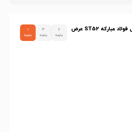
نمودار قیمت ورق 12 میل فولاد مبارکه ST52 عرض
۱
۳
۶
ماهه
ماهه
ماهه