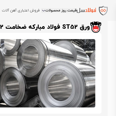
قیمت روز محصولات
فروش اعتباری آهن آلات
فولادسل
قیمت ورق آلیاژی
قیمت ورق st52
قیمت ورق st52 فولاد مبارکه
ورق ST52 فولاد مبارکه ضخامت 12 میل عرض 1500