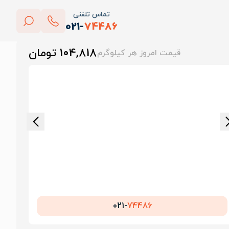
تماس تلفنی
021-
74486
بستن
104,818 تومان
قیمت امروز هر کیلوگرم
پاک کردن
021-
74486