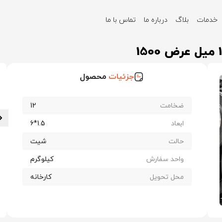
خدمات
بلاگ
درباره ما
تماس با ما
ورق ST52 فولاد مبارکه ضخامت 12 میل عرض 1500
جزئیات
محصول
ضخامت
12
ابعاد
1.5*6
حالت
شیت
واحد سفارش
کیلوگرم
محل تحویل
کارخانه