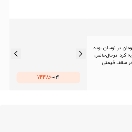
104, تا 105,727 تومان در نوسان بوده
ه کرد. درحال‌حاضر،
، در سقف قیمتی
74486
021-