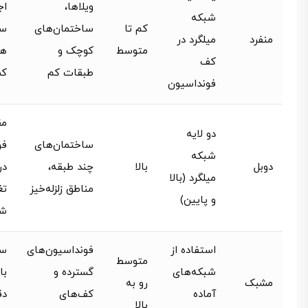
ویلاها،
اج
شبکه
کم تا
ساختمان‌های
سر
منفرد
میلگرد در
متوسط
کوچک و
هز
کف
طبقات کم
کم
فونداسیون
مق
دو لایه
ساختمان‌های
فو
شبکه
دوبل
بالا
چند طبقه،
در
میلگرد (بالا
مناطق زلزله‌خیز
تغ
و پایین)
ش
استفاده از
فونداسیون‌های
س
متوسط
شبکه‌های
گسترده و
با
مشبک
رو به
آماده
کف‌های
دق
بالا