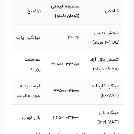
محدوده قیمتی
شاخص
توضیح
(تومان/کیلو)
شمش بورس
29026
میانگین پایه
کالا (20 مرداد)
شمش بازار آزاد
معاملات
32450–32800
(28–29 مرداد)
روزانه
میلگرد کارخانه
قیمت پایه
31000–33500
(Ex-VAT)
بدون مالیات
میلگرد بازار
39000–42500
بازار تهران
(Incl. VAT)