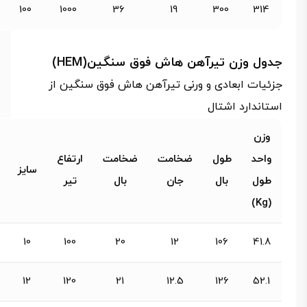
100
1000
36
19
300
314
جدول وزن تیرآهن هاش فوق سنگین(HEM)
جزئیات ابعادی و ورنی تیرآهن هاش فوق سنگین از
استاندارد اشتال
وزن
واحد
طول
ضخامت
ضخامت
ارتفاع
سایز
طول
بال
جان
بال
تیر
(Kg)
10
100
20
12
106
41.8
12
120
21
12.5
126
52.1