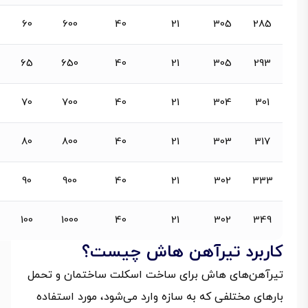
60
600
40
21
305
285
65
650
40
21
305
293
70
700
40
21
304
301
80
800
40
21
303
317
90
900
40
21
302
333
100
1000
40
21
302
349
کاربرد تیرآهن هاش چیست؟
تیرآهن‌های هاش برای ساخت اسکلت ساختمان و تحمل
بارهای مختلفی که به سازه وارد می‌شود، مورد استفاده