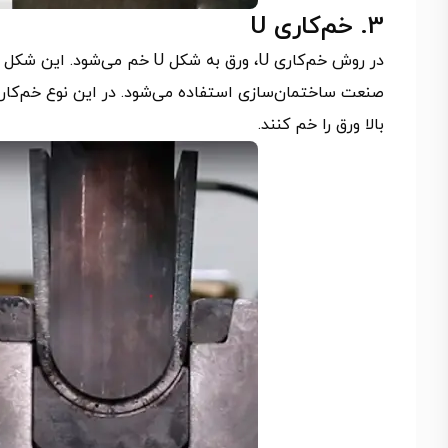
3. خم‌کاری U
در روش خم‌کاری U، ورق به شکل U 
بالا ورق را خم کنند.