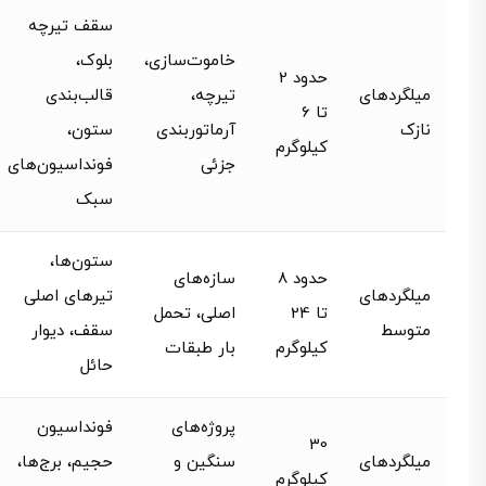
سقف تیرچه
خاموت‌سازی،
بلوک،
حدود 2
میلگردهای
تیرچه،
قالب‌بندی
تا 6
نازک
آرماتوربندی
ستون،
کیلوگرم
جزئی
فونداسیون‌های
سبک
ستون‌ها،
حدود 8
سازه‌های
میلگردهای
تیرهای اصلی
تا 24
اصلی، تحمل
متوسط
سقف، دیوار
کیلوگرم
بار طبقات
حائل
پروژه‌های
فونداسیون
30
میلگردهای
سنگین و
حجیم، برج‌ها،
کیلوگرم