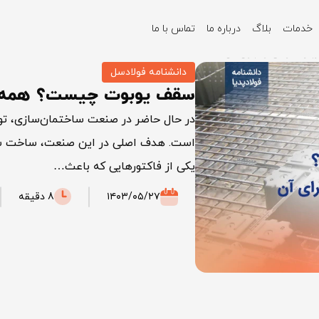
خدمات
بلاگ
درباره ما
تماس با ما
ره طراحی و اجرای آن
دانشنامه فولادسل
سقف یوبوت چیست؟ همه چیز
در حال حاضر در صنعت ساختمان‌سازی، توج
است. هدف اصلی در این صنعت، ساخت ساخت
یکی از فاکتورهایی که باعث…
۱۴۰۳/۰۵/۲۷
8 دقیقه