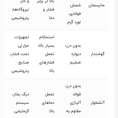
بالا در برابر
و گاز،
مانیسمان
شمش
فشار و
نیروگاه‌ها،
فولادی،
دما
پتروشیمی
نورد گرم
استحکام
تجهیزات
بدون درز،
بسیار بالا،
حرارتی
گوشتدار
دیواره
تحمل
تحت فشار،
ضخیم
فشارهای
صنایع
بالا
پتروشیمی
بدون درز،
فولاد
تحمل
دیگ بخار،
آتشخوار
آلیاژی
دماهای
سیستم
مقاوم به
بالا
گرمایشی