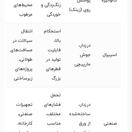
گالوانیزه
پوشش
زنگ‌زدگی و
محیط‌های
روی (زینک)
خوردگی
مرطوب
استحکام
انتقال
بالا،
سیالات در
درزدار،
قابلیت
مسافت‌های
اسپیرال
جوش
تولید در
طولانی،
مارپیچی
قطرهای
پروژه‌های
بزرگ
زیرساختی
تحمل
درزدار،
فشارهای
تجهیزات
ساخته‌شده
مختلف،
صنعتی،
صنعتی
از ورق
مناسب
کارخانه،