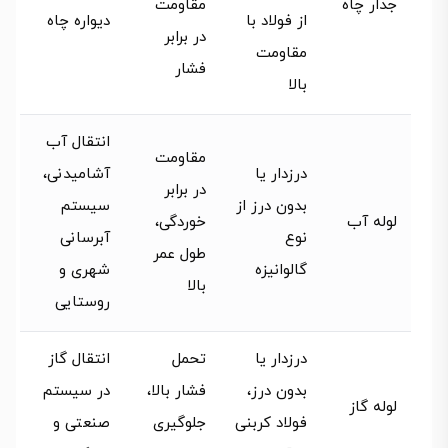
جدار چاه
مقاومت
از فولاد با
دیواره چاه
در برابر
مقاومت
فشار
بالا
انتقال آب
مقاومت
درزدار یا
آشامیدنی،
در برابر
بدون درز از
سیستم
لوله آب
خوردگی،
نوع
آبرسانی
طول عمر
گالوانیزه
شهری و
بالا
روستایی
درزدار یا
تحمل
انتقال گاز
بدون درز،
فشار بالا،
در سیستم
لوله گاز
فولاد کربنی
جلوگیری
صنعتی و