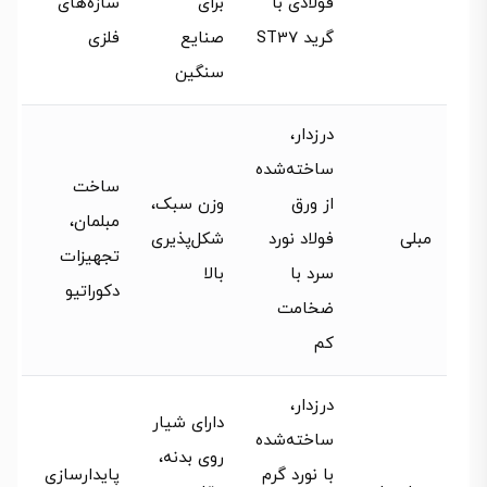
فولادی با
برای
سازه‌های
گرید ST37
صنایع
فلزی
سنگین
درزدار،
ساخته‌شده
ساخت
از ورق
وزن سبک،
مبلمان،
مبلی
فولاد نورد
شکل‌پذیری
تجهیزات
سرد با
بالا
دکوراتیو
ضخامت
کم
درزدار،
دارای شیار
ساخته‌شده
روی بدنه،
با نورد گرم
پایدارسازی