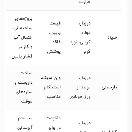
حرارت
پروژه‌های
درزدار،
قیمت
ساختمانی،
فولاد
پایین،
سیاه
انتقال آب
کربنی، نورد
فاقد
و گاز در
گرم
پوشش
فشار پایین
ساخت
درزدار،
وزن سبک،
داربست و
داربستی
تولید از
استحکام
سازه‌های
ورق فولادی
مناسب
موقت
مقاومت
سیستم
درزدار،
در برابر
آبرسانی،